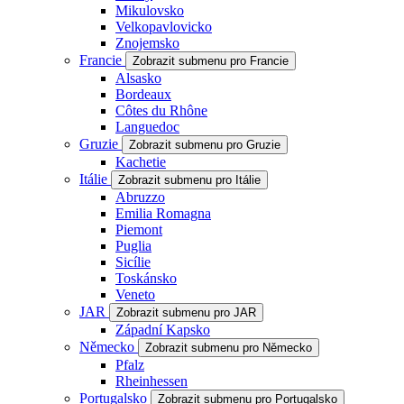
Mikulovsko
Velkopavlovicko
Znojemsko
Francie
Zobrazit submenu pro Francie
Alsasko
Bordeaux
Côtes du Rhône
Languedoc
Gruzie
Zobrazit submenu pro Gruzie
Kachetie
Itálie
Zobrazit submenu pro Itálie
Abruzzo
Emilia Romagna
Piemont
Puglia
Sicílie
Toskánsko
Veneto
JAR
Zobrazit submenu pro JAR
Západní Kapsko
Německo
Zobrazit submenu pro Německo
Pfalz
Rheinhessen
Portugalsko
Zobrazit submenu pro Portugalsko