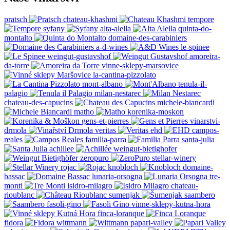
pratsch
chateau-khashmi
tempore
syfany
alta-alella
quinta-do-
montalto
domaine-des-carabiniers
a-d-wines
le-spinee
weingut-gustavshof
amoreira-
da-torre
vinne-sklepy-marsovice
la-cantina-pizzolato
mont-albano
tenula-il-
palagio
milan-nestarec
chateau-des-capucins
michele-biancardi
matho
korenika-moskon
gens-et-pierres
vinarstvi-
drmola
veritas
ehd
campos-
reales
familia-parra
santa-julia
achillee
weingut-bietighofer
zeropuro
stellar-winery
rojac
knobloch
domaine-
bassac
lunaria-orsogna
tre-
monti
isidro-milagro
chateau-
rioublanc
sumenjak
saambero
fasoli-gino
vinne-sklepy-kutna-hora
finca-loranque
fidora
wittmann
papari-valley