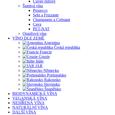
Cuvée růžové
Šumivá vína
Prosecco
Sekt a Frizzante
Champagne a Crémant
Cava
PET-NAT
Oranžová vína
VÍNO DLE ZEMĚ
Argentina
Česká republika
Francie
Gruzie
Itálie
JAR
Německo
Portugalsko
Rakousko
Slovinsko
Španělsko
BIODYNAMICKÁ VÍNA
VEGANSKÁ VÍNA
NESÍŘENÁ VÍNA
NATURÁLNÍ VÍNA
DALŠÍ VÍNA