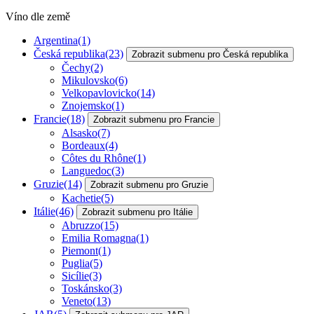
Víno dle země
Argentina
(1)
Česká republika
(23)
Zobrazit submenu pro Česká republika
Čechy
(2)
Mikulovsko
(6)
Velkopavlovicko
(14)
Znojemsko
(1)
Francie
(18)
Zobrazit submenu pro Francie
Alsasko
(7)
Bordeaux
(4)
Côtes du Rhône
(1)
Languedoc
(3)
Gruzie
(14)
Zobrazit submenu pro Gruzie
Kachetie
(5)
Itálie
(46)
Zobrazit submenu pro Itálie
Abruzzo
(15)
Emilia Romagna
(1)
Piemont
(1)
Puglia
(5)
Sicílie
(3)
Toskánsko
(3)
Veneto
(13)