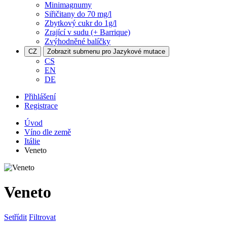
Minimagnumy
Siřičitany do 70 mg/l
Zbytkový cukr do 1g/l
Zrající v sudu (+ Barrique)
Zvýhodněné balíčky
CZ
Zobrazit submenu pro Jazykové mutace
CS
EN
DE
Přihlášení
Registrace
Úvod
Víno dle země
Itálie
Veneto
Veneto
Setřídit
Filtrovat