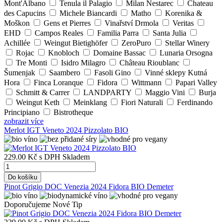
Mont'Albano
Tenula il Palagio
Milan Nestarec
Chateau
des Capucins
Michele Biancardi
Matho
Korenika &
Moškon
Gens et Pierres
Vinařství Drmola
Veritas
EHD
Campos Reales
Familia Parra
Santa Julia
Achillée
Weingut Bietighöfer
ZeroPuro
Stellar Winery
Rojac
Knobloch
Domaine Bassac
Lunaria Orsogna
Tre Monti
Isidro Milagro
Château Rioublanc
Šumenjak
Saambero
Fasoli Gino
Vinné sklepy Kutná
Hora
Finca Loranque
Fidora
Wittmann
Papari Valley
Schmitt & Carrer
LANDPARTY
Maggio Vini
Burja
Weingut Keth
Meinklang
Fiori Naturali
Ferdinando
Principiano
Bistrotheque
zobrazit více
Merlot IGT Veneto 2024 Pizzolato BIO
229.00 Kč
s DPH
Skladem
Do košíku
Pinot Grigio DOC Venezia 2024 Fidora BIO Demeter
Doporučujeme
Nové
Tip