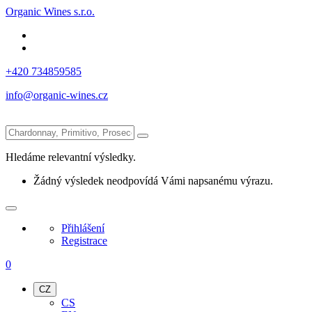
Organic Wines s.r.o.
+420 734859585
info@organic-wines.cz
Hledáme relevantní výsledky.
Žádný výsledek neodpovídá Vámi napsanému výrazu.
Přihlášení
Registrace
0
CZ
CS