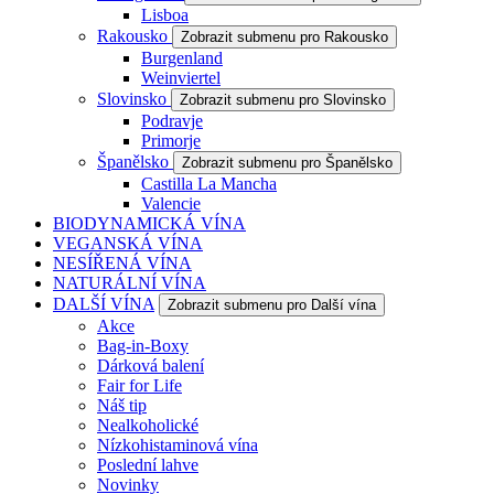
Lisboa
Rakousko
Zobrazit submenu pro Rakousko
Burgenland
Weinviertel
Slovinsko
Zobrazit submenu pro Slovinsko
Podravje
Primorje
Španělsko
Zobrazit submenu pro Španělsko
Castilla La Mancha
Valencie
BIODYNAMICKÁ VÍNA
VEGANSKÁ VÍNA
NESÍŘENÁ VÍNA
NATURÁLNÍ VÍNA
DALŠÍ VÍNA
Zobrazit submenu pro Další vína
Akce
Bag-in-Boxy
Dárková balení
Fair for Life
Náš tip
Nealkoholické
Nízkohistaminová vína
Poslední lahve
Novinky