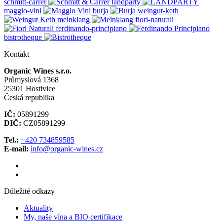
schmitt-carrer
landparty
maggio-vini
burja
weingut-keth
meinklang
fiori-naturali
ferdinando-principiano
bistrotheque
Kontakt
Organic Wines s.r.o.
Průmyslová 1368
25301 Hostivice
Česká republika
IČ:
05891299
DIČ:
CZ05891299
Tel.:
+420 734859585
E-mail:
info@organic-wines.cz
Důležité odkazy
Aktuality
My, naše vína a BIO certifikace