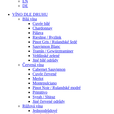
EN
DE
VÍNO DLE DRUHU
Bílá vína
Cuvée bílé
Chardonnay
Pálava
Riesling / Ryzlink
Pinot Gris / Rulandské šedé
Sauvignon Blanc
Tramín / Gewürztraminer
Veltlínské zelené
Jiné bílé odrůdy
Červená vína
Cabernet Sauvignon
Cuvée červené
Merlot
Montepulciano
Pinot Noir / Rulandské modré
Primitivo
Syrah / Shiraz
Jiné červené odrůdy
Růžová vína
Jednoodrůdové