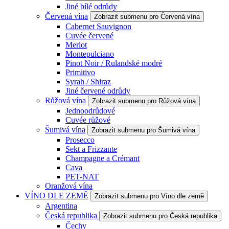
Jiné bílé odrůdy
Červená vína
Zobrazit submenu pro Červená vína
Cabernet Sauvignon
Cuvée červené
Merlot
Montepulciano
Pinot Noir / Rulandské modré
Primitivo
Syrah / Shiraz
Jiné červené odrůdy
Růžová vína
Zobrazit submenu pro Růžová vína
Jednoodrůdové
Cuvée růžové
Šumivá vína
Zobrazit submenu pro Šumivá vína
Prosecco
Sekt a Frizzante
Champagne a Crémant
Cava
PET-NAT
Oranžová vína
VÍNO DLE ZEMĚ
Zobrazit submenu pro Víno dle země
Argentina
Česká republika
Zobrazit submenu pro Česká republika
Čechy