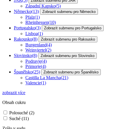
JAR
(5)
Zobrazit submenu pro JAR
Západní Kapsko
(5)
Německo
(13)
Zobrazit submenu pro Německo
Pfalz
(1)
Rheinhessen
(10)
Portugalsko
(3)
Zobrazit submenu pro Portugalsko
Lisboa
(1)
Rakousko
(8)
Zobrazit submenu pro Rakousko
Burgenland
(4)
Weinviertel
(2)
Slovinsko
(8)
Zobrazit submenu pro Slovinsko
Podravje
(4)
Primorje
(4)
Španělsko
(25)
Zobrazit submenu pro Španělsko
Castilla La Mancha
(21)
Valencie
(1)
zobrazit více
Obsah cukru
Polosuché
(2)
Suché
(11)
Zrálo v sudu