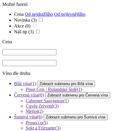
Možné řazení
Cena
Od nejdražšího
Od nejlevnějšího
Novinka
(3)
Akce
(0)
Náš tip
(3)
Cena
Víno dle druhu
Bílá vína
(1)
Zobrazit submenu pro Bílá vína
Pinot Gris / Rulandské šedé
(1)
Červená vína
(6)
Zobrazit submenu pro Červená vína
Cabernet Sauvignon
(1)
Cuvée červené
(3)
Merlot
(2)
Šumivá vína
(6)
Zobrazit submenu pro Šumivá vína
Prosecco
(5)
Sekt a Frizzante
(3)