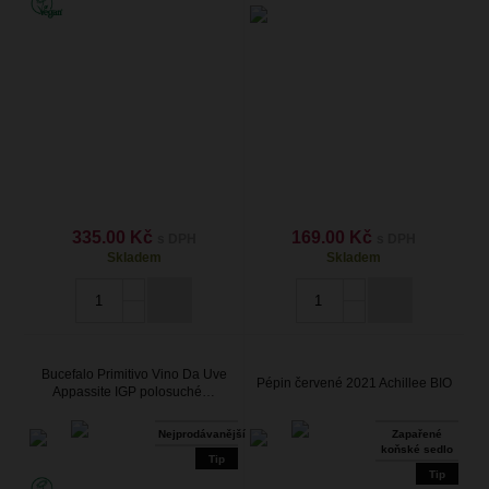
335.00 Kč
169.00 Kč
s DPH
s DPH
Skladem
Skladem
Bucefalo Primitivo Vino Da Uve
Pépin červené 2021 Achillee BIO
Appassite IGP polosuché…
Nejprodávanější
Zapařené
koňské sedlo
Tip
Tip