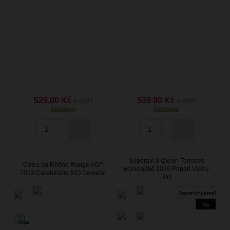
529.00 Kč
539.00 Kč
s DPH
s DPH
Skladem
Skladem
Saperavi 3 Qvevri Terraces
Côtes du Rhône Rouge AOP
polosladké 2020 Papari Valley
2022 Carabiniers BIO Demeter
BIO
Doporučujeme!
Tip