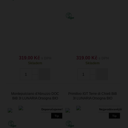
319.00 Kč
319.00 Kč
s DPH
s DPH
Skladem
Skladem
Montepulciano d'Abruzzo DOC
Primitivo IGT Terre di Chieti BiB
BiB 3l LUNARIA Orsogna BIO
3l LUNARIA Orsogna BIO
Doporučujeme!
Nejprodávanější
Tip
Tip