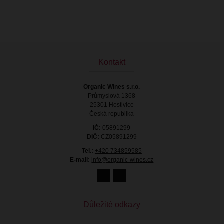
Kontakt
Organic Wines s.r.o.
Průmyslová 1368
25301 Hostivice
Česká republika
IČ:
05891299
DIČ:
CZ05891299
Tel.:
+420 734859585
E-mail:
info@organic-wines.cz
Důležité odkazy