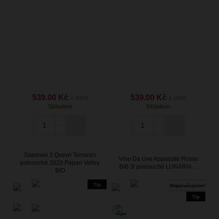
539.00 Kč
539.00 Kč
s DPH
s DPH
Skladem
Skladem
Saperavi 3 Qvevri Terraces
Vino Da Uve Appassite Rosso
polosuché 2020 Papari Valley
BiB 3l polosuché LUNARIA…
BIO
Tip
Doporučujeme!
Tip