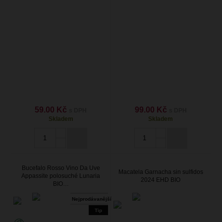
59.00 Kč
99.00 Kč
s DPH
s DPH
Skladem
Skladem
Bucefalo Rosso Vino Da Uve
Macatela Garnacha sin sulfidos
Appassite polosuché Lunaria
2024 EHD BIO
BIO…
Nejprodávanější
Tip