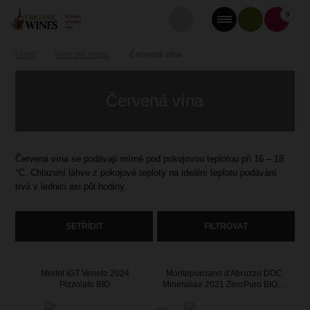
0
Úvod
Víno dle druhu
Červená vína
Červená vína
Červená vína se podávají mírně pod pokojovou teplotou při 16 – 18
°C. Chlazení láhve z pokojové teploty na ideální teplotu podávání
trvá v lednici asi půl hodiny.
SETŘÍDIT
FILTROVAT
Merlot IGT Veneto 2024
Montepulciano d'Abruzzo DOC
Pizzolato BIO
Mineraliae 2021 ZeroPuro BIO…