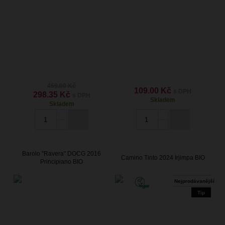
459.00 Kč
109.00 Kč
s DPH
298.35 Kč
s DPH
Skladem
Skladem
Barolo "Ravera" DOCG 2016
Camino Tinto 2024 Irjimpa BIO
Principiano BIO
Nejprodávanější
Tip