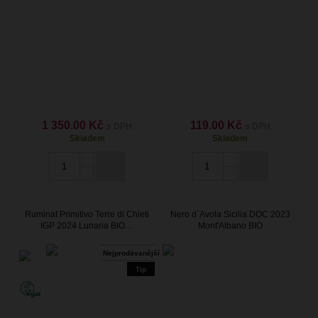
1 350.00 Kč
119.00 Kč
s DPH
s DPH
Skladem
Skladem
Ruminat Primitivo Terre di Chieti
Nero d´Avola Sicilia DOC 2023
IGP 2024 Lunaria BIO…
Mont'Albano BIO
Nejprodávanější
Tip