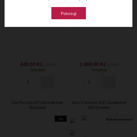
Potvrzuji
449.00 Kč
1 669.00 Kč
s DPH
s DPH
Skladem
Skladem
Uno Piu Uno IGT 2024 Michele
Zero S červené 2021 Gustavshof
Biancardi
BIO Demeter
Tip
Nízkohistaminové