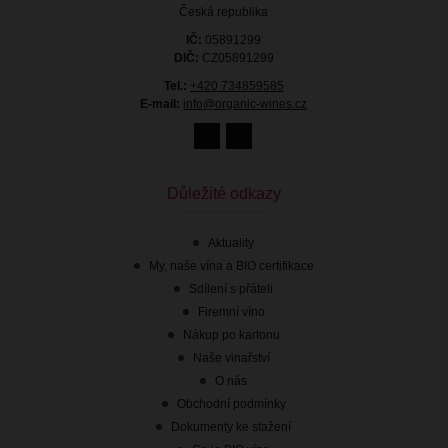
Česká republika
IČ:
05891299
DIČ:
CZ05891299
Tel.:
+420 734859585
E-mail:
info@organic-wines.cz
Důležité odkazy
Aktuality
My, naše vína a BIO certifikace
Sdílení s přáteli
Firemní víno
Nákup po kartonu
Naše vinařství
O nás
Obchodní podmínky
Dokumenty ke stažení