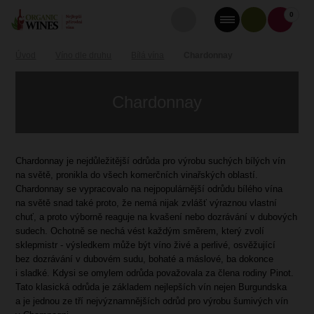
0
Úvod
Víno dle druhu
Bílá vína
Chardonnay
Chardonnay
Chardonnay je nejdůležitější odrůda pro výrobu suchých bílých vín
na světě, pronikla do všech komerčních vinařských oblastí.
Chardonnay se vypracovalo na nejpopulárnější odrůdu bílého vína
na světě snad také proto, že nemá nijak zvlášť výraznou vlastní
chuť, a proto výborně reaguje na kvašení nebo dozrávání v dubových
sudech. Ochotně se nechá vést každým směrem, který zvolí
sklepmistr - výsledkem může být víno živé a perlivé, osvěžující
bez dozrávání v dubovém sudu, bohaté a máslové, ba dokonce
i sladké. Kdysi se omylem odrůda považovala za člena rodiny Pinot.
Tato klasická odrůda je základem nejlepších vín nejen Burgundska
a je jednou ze tří nejvýznamnějších odrůd pro výrobu šumivých vín