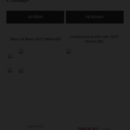
v Champagni.
SETŘÍDIT
FILTROVAT
Chardonnay pozdní sběr 2023
Blanc de Blanc 2023 Stellar BIO
Drmola BIO
209.00 Kč
249.00 Kč
s DPH