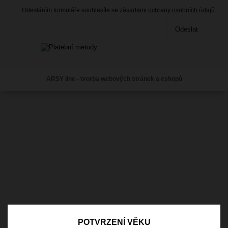
Odesláním formuláře souhlasíte se
zásadami ochrany osobních údajů
.
Odeslat
ARSY line - tvorba webových stránek a eshopů
POTVRZENÍ VĚKU