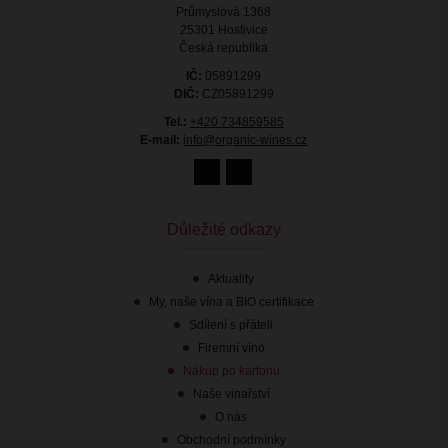
Průmyslová 1368
25301 Hostivice
Česká republika
IČ:
05891299
DIČ:
CZ05891299
Tel.:
+420 734859585
E-mail:
info@organic-wines.cz
Důležité odkazy
Aktuality
My, naše vína a BIO certifikace
Sdílení s přáteli
Firemní víno
Nákup po kartonu
Naše vinařství
O nás
Obchodní podmínky