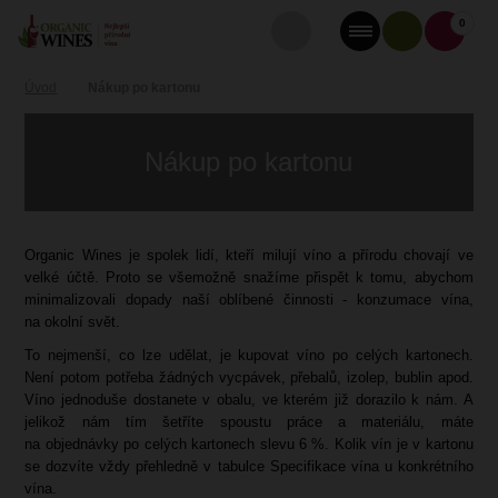
0
Úvod
Nákup po kartonu
Nákup po kartonu
Organic Wines je spolek lidí, kteří milují víno a přírodu chovají ve
velké účtě. Proto se všemožně snažíme přispět k tomu, abychom
minimalizovali dopady naší oblíbené činnosti - konzumace vína,
na okolní svět.
To nejmenší, co lze udělat, je kupovat víno po celých kartonech.
Není potom potřeba žádných vycpávek, přebalů, izolep, bublin apod.
Víno jednoduše dostanete v obalu, ve kterém již dorazilo k nám. A
jelikož nám tím šetříte spoustu práce a materiálu, máte
na objednávky po celých kartonech slevu 6 %. Kolik vín je v kartonu
se dozvíte vždy přehledně v tabulce Specifikace vína u konkrétního
vína.