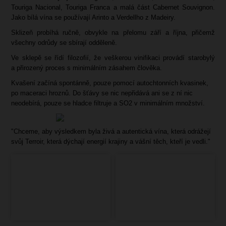
Touriga Nacional, Touriga Franca a malá část Cabernet Souvignon.
Jako bílá vína se používají Arinto a Verdellho z Madeiry.
Sklizeň probíhá ručně, obvykle na přelomu září a října, přičemž
všechny odrůdy se sbírají odděleně.
Ve sklepě se řídí filozofií, že veškerou vinifikaci provádí starobylý
a přirozený proces s minimálním zásahem člověka.
Kvašení začíná spontánně, pouze pomocí autochtonních kvasinek,
po maceraci hroznů. Do šťávy se nic nepřidává ani se z ní nic
neodebírá, pouze se hladce filtruje a SO2 v minimálním množství.
"Chceme, aby výsledkem byla živá a autentická vína, která odrážejí
svůj Terroir, která dýchají energií krajiny a vášní těch, kteří je vedli."