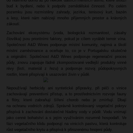
od hlavního domu až po několik dalších menších domů, které slouží
buď k bydlení, nebo k podpoře zemědělské činnosti. Po celém
pozemku jsou rozmístěny zahrady, jezírka, tenisový kurt, bazén
a lesy, které nám nabízejí mnoho příjemných prostor a krásných
zákoutí.
Zachování ekosystému (voda, biologická rozmanitost, zásahy
člověka) jsou prioritními faktory, pokud je cílem vyrábět terroir vína.
Společnost A&D Wines podporuje místní komunity, najímá a školí
místní zaměstnance a oceňuje to, co je v Portugalsku skutečné
a originální. Společnost A&D Wines podporuje regenerační proces
půdy, znovu zapojuje řádně zkompostované vedlejší produkty vinné
révy (listí, materiál z řezu) a podporuje rozvoj půdopokryvných
rostlin, které přispívají k usazování živin v půdě.
Nepoužívají herbicidy ani syntetické přípravky, při péči o vinice
zachovávají preventivní přístup, a to prostřednictvím rozvoje fauny
a flóry, které zabraňují šíření chorob nebo je zmírňují. Dbají
na ochranu vodních zdrojů. Správně kontrolovaný vegetační pokryv
přispívá k zachování dostatečné hladiny vody v půdě. Vodu vnímají
jako cenné bohatství a s jejím využíváním rozumně hospodaří. Ve
fázi vegetačního klidu podporují na vinicích pastvu, která kontroluje
růst vegetačního krytu a přispívá k přirozenému hnojení půdy.