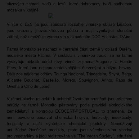
olivových zahrad, sadů a lesů, které dohromady tvoří nádhernou
mozaiku v krajině.
Vinice o 15,5 ha jsou součástí rozsáhlé vinařské oblasti Lisabon,
jsou osázeny jílovito-křídovou půdou a mají vynikající sluneční
záření, což umožňuje výrobu vín s označením DOC Encostas D'Aire.
Farma Montalto se nachází v centrální části země v oblasti Ourém,
nedaleko města Fátima. V souladu s vinařskou tradicí se na farmě
vyskytuje několik odrůd révy vinné, zejména Aragonez a Fernão
Pires, které jsou nejreprezentativnějšími červenými a bílými hrozny.
Dále zde najdeme odrůdy Touriga Nacional, Trincadeira, Shyra, Baga,
Alicante Bouchet, Castelão, Moreto, Souvignon, Arinto, Rabo de
Ovelha a Olho de Lebre.
V rámci plného respektu k ochraně životního prostředí jsou všechny
odrůdy na farmě Montalto pěstovány podle pravidel ekologického
zemědělství s kontrolou ECOCERT-PORTUGAL, to znamená, že
není povoleno používat chemická hnojiva, herbicidy, insekticidy,
fungicidy a další syntetické chemické produkty. Nepoužívají
ani žádné živočišné produkty, proto jsou všechna vína vhodná
pro vegetariány a jsou registrována ve "The Vegan Society", sdružení