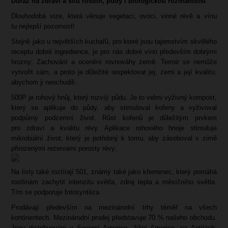
Důraz na zdraví a sílu rostlin, půdy i biologickou rozmanitost
Dlouhodobá vize, která věnuje vegetaci, ovoci, vinné révě a vínu
tu nejlepší pozornost!
Stejně jako u největších kuchařů, pro které jsou tajemstvím skvělého
receptu dobré ingredience, je pro nás dobré víno především dobrými
hrozny; Zachování a ocenění rovnováhy země. Terroir se nemůže
vytvořit sám, a proto je důležité respektovat jej, zemi a její kvalitu,
abychom ji neochudili.
500P je rohový hnůj, který rozvíjí půdu. Je to velmi výživný kompost,
který se aplikuje do půdy, aby stimuloval kořeny a vyživoval
podpůrný podzemní život. Růst kořenů je důležitým prvkem
pro zdraví a kvalitu révy. Aplikace rohového hnoje stimuluje
mikrobiální život, který je potřebný k tomu, aby zásoboval v zimě
přirozenými rezervami porosty révy;
Na listy také roztírají 501, známý také jako křemenec, který pomáhá
rostlinám zachytit intenzitu světla, zdroj tepla a měsíčního světla.
Tím se podporuje fotosyntéza.
Prodávají především na mezinárodní trhy téměř na všech
kontinentech. Mezinárodní prodej představuje 70 % našeho obchodu.
Jsou distribuováni v Severní Americe, Jižní Americe, na Antilách,