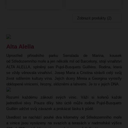
Zobrazit produkty (2)
Alta Alella
Uprostřed přírodního parku Serralada de Marina, kousek
od Středozemního moře a jen několik mil od Barcelony, stojí vinařství
ALTA ALELLA, splněný sen Pujol-Busquets Guilléns. Rodina, která
se vždy věnovala vinařství. Josep Maria a Cristina strávili celý svůj
život sdílením kultury vína. Jejich dcery Mireia a Georgina vyrostly
obklopené vinicemi, hrozny, sklizněmi a lahvemi. Je to v jejich DNA.
Rozumí každému zákoutí svých vinic. Váží si kořenů každé
jednotlivé révy. Pouze díky této úctě může rodina Pujol-Busquets
Guillén udržet svůj závazek a prokázat lásku k půdě.
Usedlost se nachází pouhé dva kilometry od Středozemního moře
a vinice jsou vysázeny na svazích a terasách v nadmořské výšce