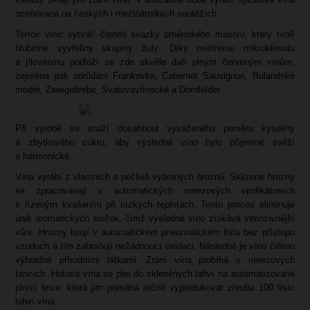
oceňovaná na českých i mezinárodních soutěžích.
Terroir vinic vytváří členité svazky brněnského masívu, který tvoří
hlubinné vyvřeliny skupiny žuly. Díky místnímu mikroklimatu
a jílovitému podloží se zde skvěle daří plným červeným vínům,
zejména pak odrůdám Frankovka, Cabernet Sauvignon, Rulandské
modré, Zweigeltrebe, Svatovavřinecké a Dornfelder.
Při výrobě se snaží dosáhnout vyváženého poměru kyseliny
a zbytkového cukru, aby výsledné víno bylo příjemně svěží
a harmonické.
Vína vyrábí z vlastních a pečlivě vybraných hroznů. Sklizené hrozny
se zpracovávají v automatických nerezových vinifikátorech
s řízeným kvašením při nízkých teplotách. Tento proces eliminuje
únik aromatických složek, čímž výsledné víno získává intenzivnější
vůni. Hrozny lisují v automatickém pneumatickém listu bez přístupu
vzuduch a tím zabraňují nežádnoucí oxidaci. Následně je víno čířeno
výhradně přírodními látkami. Zrání vína probíhá v nerezových
tancích. Hotová vína se plní do skleněných lahví na automatizované
plnící lince, která jim pomáhá ročně vyprodukovat zhruba 100 tisíc
lahví vína.