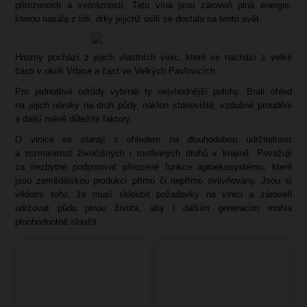
přirozenosti a svéráznosti. Tato vína jsou zároveň plná energie,
kterou nasála z lidí, díky jejichž úsilí se dostala na tento svět.
Hrozny pochází z jejich vlastních vinic, které se nachází z velké
části v okolí Vrbice a část ve Velkých Pavlovicích.
Pro jednotlivé odrůdy vybírali ty nejvhodnější polohy. Brali ohled
na jejich nároky na druh půdy, náklon stanoviště, vzdušné proudění
a další méně důležité faktory.
O vinice se starají s ohledem na dlouhodobou udržitelnost
a rozmanitost živočišných i rostlinných druhů v krajině. Považují
za nezbytné podporovat přirozené funkce agroekosystému, které
jsou zemědělskou produkcí přímo či nepřímo ovlivňovány. Jsou si
vědomi toho, že musí skloubit požadavky na vinici a zároveň
udržovat půdu plnou života, aby i dalším generacím mohla
plnohodnotně sloužit.