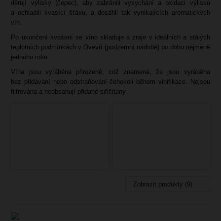
děrují výlisky (čepec), aby zabránili vysychání a oxidaci výlisků
a ochladili kvasící šťávu, a dosáhli tak vynikajících aromatických
vín.
Po ukončení kvašení se víno skladuje a zraje v ideálních a stálých
teplotních podmínkách v Qvevri (podzemní nádobě) po dobu nejméně
jednoho roku.
Vína jsou vyráběna přirozeně, což znamená, že jsou vyráběna
bez přidávání nebo odstraňování čehokoli během vinifikace. Nejsou
filtrována a neobsahují přidané siřičitany.
Zobrazit produkty (9)