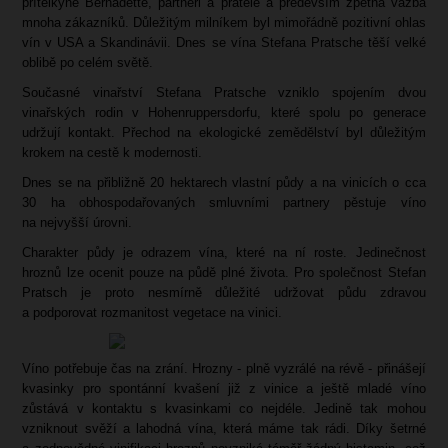
přítelkyně Bernadette, partneři a přátelé a především zpětná vazba
mnoha zákazníků. Důležitým milníkem byl mimořádně pozitivní ohlas
vín v USA a Skandinávii. Dnes se vína Stefana Pratsche těší velké
oblibě po celém světě.
Současné vinařství Stefana Pratsche vzniklo spojením dvou
vinařských rodin v Hohenruppersdorfu, které spolu po generace
udržují kontakt. Přechod na ekologické zemědělství byl důležitým
krokem na cestě k modernosti.
Dnes se na přibližně 20 hektarech vlastní půdy a na vinicích o cca
30 ha obhospodařovaných smluvními partnery pěstuje víno
na nejvyšší úrovni.
Charakter půdy je odrazem vína, které na ní roste. Jedinečnost
hroznů lze ocenit pouze na půdě plné života. Pro společnost Stefan
Pratsch je proto nesmírně důležité udržovat půdu zdravou
a podporovat rozmanitost vegetace na vinici.
Víno potřebuje čas na zrání. Hrozny - plně vyzrálé na révě - přinášejí
kvasinky pro spontánní kvašení již z vinice a ještě mladé víno
zůstává v kontaktu s kvasinkami co nejdéle. Jedině tak mohou
vzniknout svěží a lahodná vína, která máme tak rádi. Díky šetrné