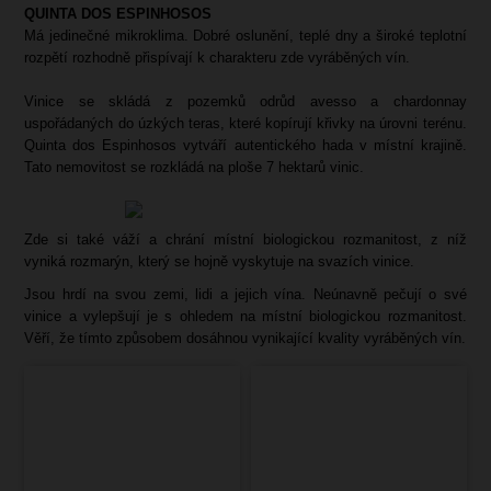
QUINTA DOS ESPINHOSOS
Má jedinečné mikroklima. Dobré oslunění, teplé dny a široké teplotní
rozpětí rozhodně přispívají k charakteru zde vyráběných vín.
Vinice se skládá z pozemků odrůd avesso a chardonnay
uspořádaných do úzkých teras, které kopírují křivky na úrovni terénu.
Quinta dos Espinhosos vytváří autentického hada v místní krajině.
Tato nemovitost se rozkládá na ploše 7 hektarů vinic.
Zde si také váží a chrání místní biologickou rozmanitost, z níž
vyniká rozmarýn, který se hojně vyskytuje na svazích vinice.
Jsou hrdí na svou zemi, lidi a jejich vína. Neúnavně pečují o své
vinice a vylepšují je s ohledem na místní biologickou rozmanitost.
Věří, že tímto způsobem dosáhnou vynikající kvality vyráběných vín.