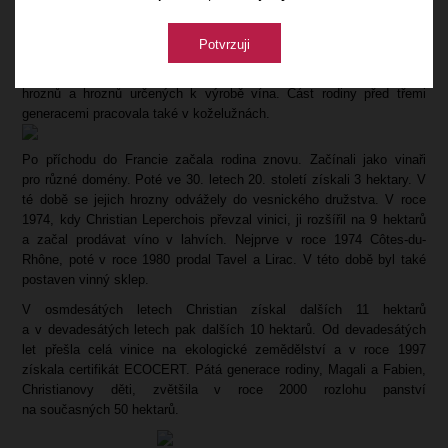
Rodina Leperchois pochází ze Santa Croce sull'Arno, malé vesnice
jižně od Toskánska, asi 40 km od moře. Předkové rodiny emigrovali
Potvrzuji
do Francie kvůli hospodářské krizi, která postihla Itálii ve 20. letech
20. století. V Itálii se jejich předkové zabývali pěstováním stolních
hroznů a hroznů určených k výrobě vína. Část rodiny před třemi
generacemi pracovala také v koželužnách.
Po příchodu do Francie začala rodina znovu. Začínali jako vinaři
pro různé domény. Poté ve 30. letech 20. století získali 3 hektary. V
té době se jejich hrozny odvážely do vesnického družstva. V roce
1974, kdy Christian Leperchois převzal vinici, ji rozšířil na 9 hektarů
a začal prodávat víno v lahvích. Nejprve v roce 1974 Côtes-du-
Rhône, poté v roce 1980 prodal Tavel a Lirac. V této době byl také
postaven vinný sklep.
V osmdesátých letech Christian získal dalších 11 hektarů
a v devadesátých letech pak dalších 10 hektarů. Od devadesátých
let přešla celá vinice na ekologické zemědělství a v roce 1997
získala certifikát ECOCERT. Pátá generace rodiny, Magali a Fabien,
Christianovy děti, zvětšila v roce 2000 rozlohu panství
na současných 50 hektarů.