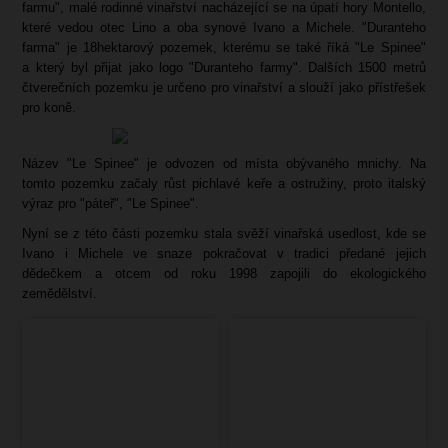
farmu", malé rodinné vinařství nacházející se na úpatí hory Montello,
které vedou otec Lino a oba synové Ivano a Michele. "Duranteho
farma" je 18hektarový pozemek, kterému se také říká "Le Spinee"
a který byl přijat jako logo "Duranteho farmy". Dalších 1500 metrů
čtverečních pozemku je určeno pro vinařství a slouží jako přístřešek
pro koně.
Název "Le Spinee" je odvozen od místa obývaného mnichy. Na
tomto pozemku začaly růst pichlavé keře a ostružiny, proto italský
výraz pro "páteř", "Le Spinee".
Nyní se z této části pozemku stala svěží vinařská usedlost, kde se
Ivano i Michele ve snaze pokračovat v tradici předané jejich
dědečkem a otcem od roku 1998 zapojili do ekologického
zemědělství.