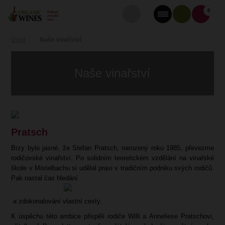
0
Úvod
Naše vinařství
Naše vinařství
Pratsch
Brzy bylo jasné, že Stefan Pratsch, narozený
roku
1985, převezme
rodičovské vinařství. Po solidním teoretickém vzdělání na vinařské
škole v Mistelbachu si udělal praxi v tradičním podniku svých rodičů.
Pak nastal čas hledání
a zdokonalování vlastní cesty.
K úspěchu této ambice přispěli rodiče Willi a Anneliese Pratschovi,