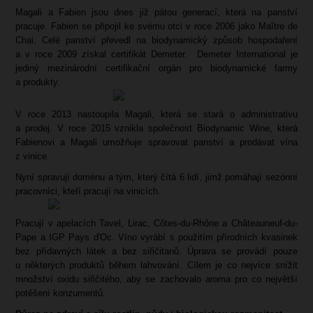
Magali a Fabien jsou dnes již pátou generací, která na panství
pracuje. Fabien se připojil ke svému otci v roce 2006 jako Maître de
Chai. Celé panství převedl na biodynamický způsob hospodaření
a v roce 2009 získal certifikát Demeter. Demeter International je
jediný mezinárodní certifikační orgán pro biodynamické farmy
a produkty.
V roce 2013 nastoupila Magali, která se stará o administrativu
a prodej. V roce 2015 vznikla společnost Biodynamic Wine, která
Fabienovi a Magali umožňuje spravovat panství a prodávat vína
z vinice.
Nyní spravují doménu a tým, který čítá 6 lidí, jimž pomáhají sezónní
pracovníci, kteří pracují na vinicích.
Pracují v apelacích Tavel, Lirac, Côtes-du-Rhône a Châteauneuf-du-
Pape a IGP Pays d'Oc. Víno vyrábí s použitím přírodních kvasinek
bez přídavných látek a bez siřičitanů. Úprava se provádí pouze
u některých produktů během lahvování. Cílem je co nejvíce snížit
množství oxidu siřičitého, aby se zachovalo aroma pro co největší
potěšení konzumentů.