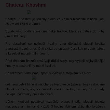
Chateau Khashmi
Chateau Khashmi je rodinný sklep ve vesnici Khashmi v údolí Lori,
35 km od Tbilisi v Gruzii.
Vyrábí víno podle staré gruzínské tradice, která se datuje do doby
před 8000 lety.
Pro dosažení co nejlepší kvality vína důkladně sledují kvalitu
a zralost hroznů a ručně je sklízí ve správný čas, kdy je cukernatost
a kyselost na optimální úrovni.
Před drcením hroznů používají třídicí stoly, aby vybrali nejkvalitnější
hrozny a odstranili ty méně kvalitní.
Po rozdrcení víno kvasí spolu s výlisky a stopkami v Qvevri,
což jsou velké hliněné nádoby ve tvaru vejce (jako amfory) zakopané
hluboko v zemi, aby se dosáhlo stabilní teploty po celý rok a měly
nejlepší podmínky pro skladování.
Během kvašení používají rozsáhlé pracovní síly, sledují teplotu
macerace a minimálně každé 3 hodiny (během aktivního kvašení)