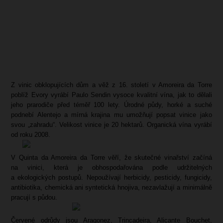
Z vinic obklopujících dům a věž z 16. století
v Amoreira da Torre
poblíž Evory vyrábí Paulo Sendin vysoce kvalitní vína, jak to dělali
jeho prarodiče před téměř 100 lety. Úrodné půdy, horké a suché
podnebí Alentejo a mírná krajina mu umožňují popsat vinice jako
svou „zahradu“. Velikost vinice je 20 hektarů. Organická vína vyrábí
od roku 2008.
V Quinta da Amoreira da Torre věří, že skutečné vinařství začíná
na vinici, která je obhospodařována podle udržitelných
a ekologických postupů. Nepoužívají herbicidy, pesticidy, fungicidy,
antibiotika, chemická ani syntetická hnojiva, nezavlažují a minimálně
pracují s půdou.
Červené odrůdy jsou Aragonez, Trincadeira, Alicante Bouchet,