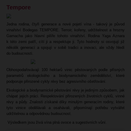
Tempore
Jedna rodina, čtyři generace a nové pojetí vína - takový je původ
vinařství Bodegas TEMPORE. Terroir, kořeny, udržitelnost a hrozny
Garnacha jako hlavní pilíře tohoto vinařství. Rodina Yaga Aznara
k této zemi patří, cítí ji a respektuje ji. Tyto hodnoty si osvojují již
několik generací a spojují v sobě tradici a inovaci, ale vždy hledí
do budoucnosti.
Obhospodařovávají 100 hektarů vinic pěstovaných podle přísných
parametrů ekologického a biodynamického zemědělství, které
podporuje přirozené cykly révy bez agresivního ošetřování.
Ekologické a biodynamické pěstování révy je jediným způsobem, jak
chápat jejich práci. Respektování přirozených životních cyklů, vinné
révy a půdy. Znalosti získané díky minulým generacím rodiny, které
tyto vinice obdělávali a osahávali, připomínají potřebu vytvářet
udržitelnou a odpovědnou budoucnost.
Výsledkem jsou živá vína plná ovoce a sugestivních vůní.