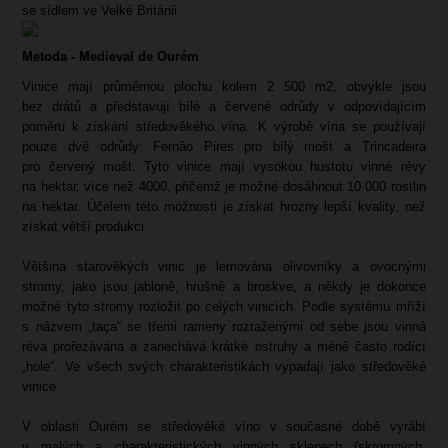
se sídlem ve Velké Británii.
Metoda - Medieval de Ourém
Vinice mají průměrnou plochu kolem 2 500 m2, obvykle jsou
bez drátů a představují bílé a červené odrůdy v odpovídajícím
poměru k získání středověkého vína. K výrobě vína se používají
pouze dvě odrůdy: Fernão Pires pro bílý mošt a Trincadeira
pro červený mošt. Tyto vinice mají vysokou hustotu vinné révy
na hektar, více než 4000, přičemž je možné dosáhnout 10 000 rostlin
na hektar. Účelem této možnosti je získat hrozny lepší kvality, než
získat větší produkci.
Většina starověkých vinic je lemována olivovníky a ovocnými
stromy, jako jsou jabloně, hrušně a broskve, a někdy je dokonce
možné tyto stromy rozložit po celých vinicích. Podle systému mříží
s názvem „taça“ se třemi rameny roztaženými od sebe jsou vinná
réva prořezávána a zanechává krátké ostruhy a méně často rodící
„hole“. Ve všech svých charakteristikách vypadají jako středověké
vinice.
V oblasti Ourém se středověké víno v současné době vyrábí
v malých a charakteristických vinných sklepech (skromných,