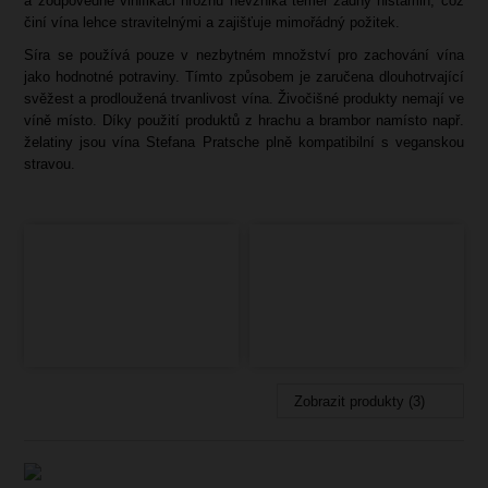
a zodpovědné vinifikaci hroznů nevzniká téměř žádný histamin, což
činí vína lehce stravitelnými a zajišťuje mimořádný požitek.
Síra se používá pouze v nezbytném množství pro zachování vína
jako hodnotné potraviny. Tímto způsobem je zaručena dlouhotrvající
svěžest a prodloužená trvanlivost vína. Živočišné produkty nemají ve
víně místo. Díky použití produktů z hrachu a brambor namísto např.
želatiny jsou vína Stefana Pratsche plně kompatibilní s veganskou
stravou.
Zobrazit produkty (3)