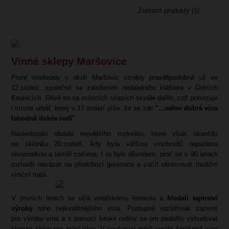
Zobrazit produkty (1)
Vinné sklepy Maršovice
První vinohrady v okolí Maršovic vznikly pravděpodobně už ve
12.století, společně se založením nedalekého kláštera v Dolních
Kounicích. Révě se na místních svazích skvěle dařilo, což potvrzuje
i místní urbář, který v 17.století píše, že se zde
"...velmi dobrá vína
lahodná dobře rodí"
.
Následovalo období největšího rozkvětu, které však skončilo
na sklonku 20.století, kdy byla většina vinohradů napadena
révomorkou a téměř zničena. I to bylo důvodem, proč se v 90.letech
rozhodli navázat na předchozí generace a začít obnovovat tradiční
viniční tratě.
V prvních letech se učili vinařskému řemeslu a
hledali tajmství
výroby
toho nejkvalitnějšího vína. Postupně rozšiřovali zázemí
pro výrobu vína a s pomocí široké rodiny se jim podařilo vybudovat
klenutý sklep pro zrání vína. V současné době vyrábí špičková vína