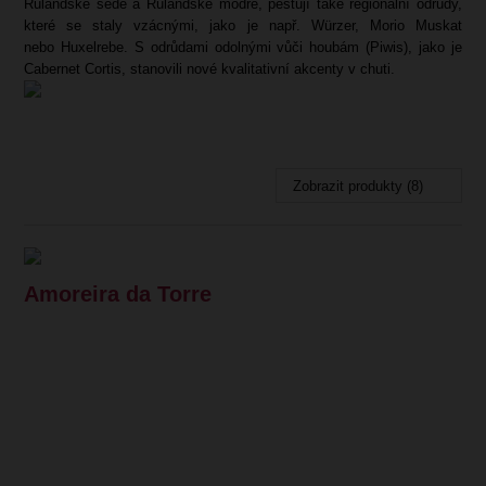
Rulandské šedé a Rulandské modré, pěstují také regionální odrůdy,
které se staly vzácnými, jako je např. Würzer, Morio Muskat
nebo Huxelrebe. S odrůdami odolnými vůči houbám (Piwis), jako je
Cabernet Cortis, stanovili nové kvalitativní akcenty v chuti.
Zobrazit produkty (8)
Amoreira da Torre