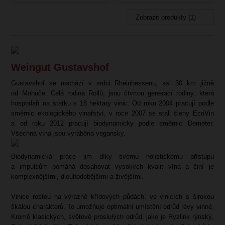
Zobrazit produkty (1)
Weingut Gustavshof
Gustavshof se nachází v srdci Rheinhessenu, asi 30 km jižně
od Mohuče. Celá rodina Rollů, jsou čtvrtou generací rodiny, která
hospodaří na statku s 18 hektary vinic. Od roku 2004 pracují podle
směrnic ekologického vinařství, v roce 2007 se stali členy EcoVin
a od roku 2012 pracují biodynamicky podle směrnic Demeter.
Všechna vína jsou vyráběna vegansky.
Biodynamická práce jim díky svému holistickému přístupu
a impulsům pomáhá dosahovat vysokých kvalit vína a činí je
komplexnějšími, dlouhodobějšími a živějšími.
Vinice rostou na výrazně křídových půdách, ve vinicích s širokou
škálou charakterů. To umožňuje optimální umístění odrůd révy vinné.
Kromě klasických, světově proslulých odrůd, jako je Ryzlink rýnský,