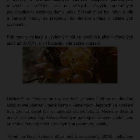
tmavých a svěžích, ale ne vlhkých, obvykle umístěných
pod obydlenou podlahou domu vína). Sklizeň musí být ruční a bílé
a červené hrozny se přepravují do vinného sklepa v oddělených
nádobách.
Bílé hrozny se lisují a výsledný mošt se používá k plnění dřevěných
sudů až do 80% jejich kapacity, kde začne kvašení.
Následně se červené hrozny odstředí „cirandou“ přímo na dřevěné
kádě zvané „dornas“ (méně často v kamenných „lagarech“) a kvašení
trvá čtyři až deset dní s macerací slupek hroznů. Nejméně dvakrát
denně je čepice zapuštěna dřevěným nástrojem zvaným „rodo“, aby
se získal červený mošt s nezbytnými parametry kvality.
Téměř na konci kvašení obou moštů se červený (20%), netlačený