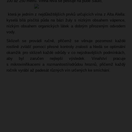
100 až 250 metrů. Vinná réva se pěstuje na půdě Sauló,
která je jedním z nejdůležitějších prvků určujících vína z Alta Alella:
kyselá bílá písčitá půda na bázi žuly s nízkým obsahem vápence,
nízkým obsahem organických látek a dobrým přirozeným odvodem
vody.
Sklizeň se provádí ručně, přičemž se věnuje pozornost každé
rostlině zvlášť pomocí přesné kontroly zralosti a hledá se optimální
okamžik pro sklizeň každé odrůdy v co nejzdravějších podmínkách,
aby byl zaručen nejlepší výsledek. Vinařství pracuje
s mikrovinifikacemi a rozmanitostí/odrůdou hroznů, přičemž každý
ročník vyrábí až padesát různých vín určených ke smíchání.