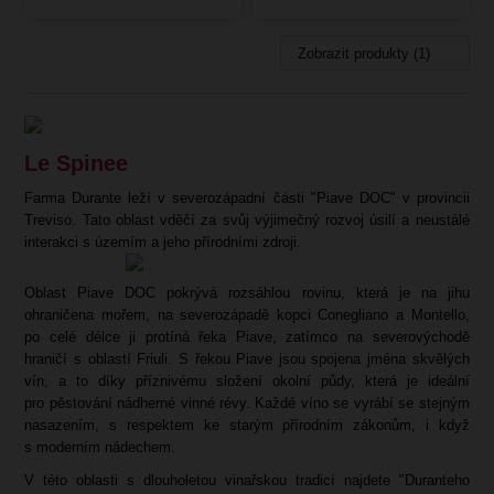
Zobrazit produkty (1)
Le Spinee
Farma Durante leží v severozápadní části "Piave DOC" v provincii
Treviso. Tato oblast vděčí za svůj výjimečný rozvoj úsilí a neustálé
interakci s územím a jeho přírodními zdroji.
Oblast Piave DOC pokrývá rozsáhlou rovinu, která je na jihu
ohraničena mořem, na severozápadě kopci Conegliano a Montello,
po celé délce ji protíná řeka Piave, zatímco na severovýchodě
hraničí s oblastí Friuli. S řekou Piave jsou spojena jména skvělých
vín, a to díky příznivému složení okolní půdy, která je ideální
pro pěstování nádherné vinné révy. Každé víno se vyrábí se stejným
nasazením, s respektem ke starým přírodním zákonům, i když
s moderním nádechem.
V této oblasti s dlouholetou vinařskou tradicí najdete "Duranteho