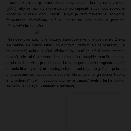
a se slupkami, nalije přímo do dřevěných sudů, kde kvasí bílý mošt
(80%), aby se naplnily zbývající volnou kapacitu a vyvinout společné
konečné kvašení obou moštů. Když je tato závěrečná společná
fermentace dokončena, víčko klesne na dno sudu a pomůže
přirozeně filtrovat víno.
Přestože převládají bílé hrozny, středověké víno je „červené“. Získá
se měkké, ale přesto silné víno s plnými, ostrými a složitými ústy. Je
to jedinečný nektar s vůní bílého vína, které se mění podle zralosti
hroznů, ale také s aroma červeného vína, obvykle moruše, maliny
a jahody.Toto víno je spojeno s bohatou gastronomií regionu a také
s několika typickými portugalskými pokrmy; zejména pokrmy
připravované se spoustou olivového oleje, jako je grilovaná treska
s „chícharos“ (velmi podobný cizrně) a „migas“ (velmi tenké plátky
zelného listu s rýží, chlebem a fazolemi).