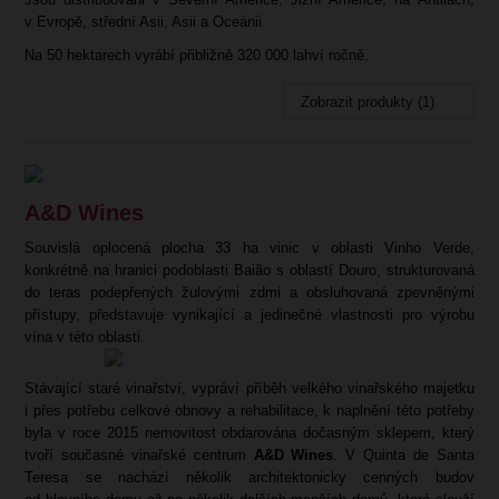
v Evropě, střední Asii, Asii a Oceánii.
Na 50 hektarech vyrábí přibližně 320 000 lahví ročně.
Zobrazit produkty (1)
A&D Wines
Souvislá oplocená plocha 33 ha vinic v oblasti Vinho Verde,
konkrétně na hranici podoblasti Baião s oblastí Douro, strukturovaná
do teras podepřených žulovými zdmi a obsluhovaná zpevněnými
přístupy, představuje vynikající a jedinečné vlastnosti pro výrobu
vína v této oblasti.
Stávající staré vinařství, vypráví příběh velkého vinařského majetku
i přes potřebu celkové obnovy a rehabilitace, k naplnění této potřeby
byla v roce 2015 nemovitost obdarována dočasným sklepem, který
tvoří současné vinařské centrum
A&D Wines
. V Quinta de Santa
Teresa se nachází několik architektonicky cenných budov