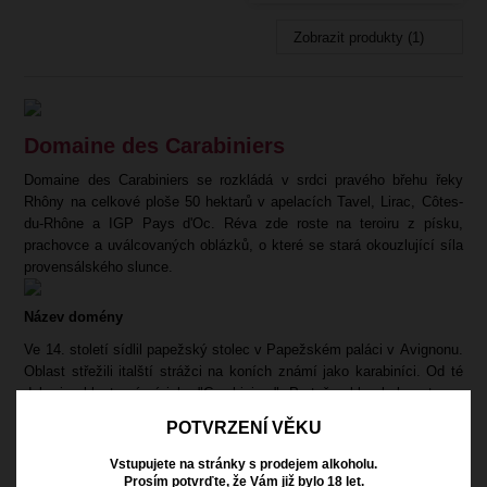
Zobrazit produkty (1)
Domaine des Carabiniers
Domaine des Carabiniers se rozkládá v srdci pravého břehu řeky
Rhôny na celkové ploše 50 hektarů v apelacích Tavel, Lirac, Côtes-
du-Rhône a IGP Pays d'Oc. Réva zde roste na teroiru z písku,
prachovce a uválcovaných oblázků, o které se stará okouzlující síla
provensálského slunce.
Název domény
Ve 14. století sídlil papežský stolec v Papežském paláci v Avignonu.
Oblast střežili italští strážci na koních známí jako karabiníci. Od té
doby je oblast známá jako "Carabiniers". Protože sklep byl postaven
na místě bývalé koňské stáje, kde karabiníci chovali své koně,
POTVRZENÍ VĚKU
zachovala si rodina své jméno. Kůň se stal symbolem domény.
Vstupujete na stránky s prodejem alkoholu.
Původ rodiny Leperchois
Prosím potvrďte, že Vám již bylo 18 let.