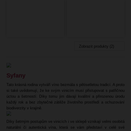
Zobrazit produkty (2)
Syfany
Tato krásná rodina vytváří víno bezmála s pětisetletou tradicí. A proto
si také uvědomují, že ke svým vinicím musí přistupovat s patřičnou
úctou a šetrností. Díky tomu jim dávají kvalitní a přirozenou úrodu
každý rok a bez zbytečné zátěže životního prostředí a ochuzování
biodiverzity v krajině.
Díky šetrným postupům ve vinicích i ve sklepě vznikají velmi osobitá
naturální či autentická vína, která se vám představí v celé své