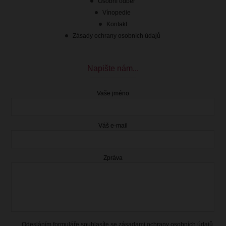
Osobní odběr
Vínopedie
Kontakt
Zásady ochrany osobních údajů
Napište nám...
Vaše jméno
Váš e-mail
Zpráva
Odesláním formuláře souhlasíte se
zásadami ochrany osobních údajů
.