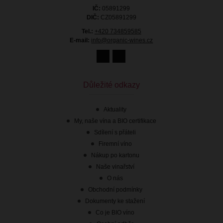
IČ:
05891299
DIČ:
CZ05891299
Tel.:
+420 734859585
E-mail:
info@organic-wines.cz
Důležité odkazy
Aktuality
My, naše vína a BIO certifikace
Sdílení s přáteli
Firemní víno
Nákup po kartonu
Naše vinařství
O nás
Obchodní podmínky
Dokumenty ke stažení
Co je BIO víno