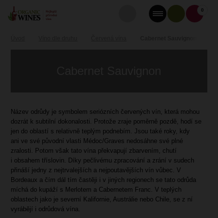
0
Úvod
Víno dle druhu
Červená vína
Cabernet Sauvignon
Cabernet Sauvignon
Název odrůdy je symbolem seriózních červených vín, která mohou
dozrát k subtilní dokonalosti. Protože zraje poměrně pozdě, hodí se
jen do oblastí s relativně teplým podnebím. Jsou také roky, kdy
ani ve své původní vlasti Médoc/Graves nedosáhne své plné
zralosti. Potom však tato vína překvapují zbarvením, chutí
i obsahem tříslovin. Díky pečlivému zpracování a zrání v sudech
přináší jedny z nejtrvalejších a nejpoutavějších vín vůbec. V
Bordeaux a čím dál tím častěji i v jiných regionech se tato odrůda
míchá do kupáží s Merlotem a Cabernetem Franc. V teplých
oblastech jako je severní Kalifornie, Austrálie nebo Chile, se z ní
vyrábějí i odrůdová vína.