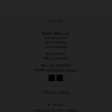
Kontakt
Organic Wines s.r.o.
Průmyslová 1368
25301 Hostivice
Česká republika
IČ:
05891299
DIČ:
CZ05891299
Tel.:
+420 734859585
E-mail:
info@organic-wines.cz
Důležité odkazy
Aktuality
My, naše vína a BIO certifikace