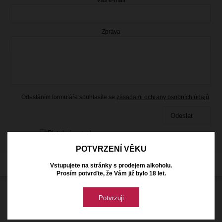
Zpráva
Odesláním formuláře souhlasíte se
zásadami ochrany osobních údajů
.
Odeslat
POTVRZENÍ VĚKU
ARSY line - tvorba webových stránek a eshopů
Vstupujete na stránky s prodejem alkoholu.
Prosím potvrďte, že Vám již bylo 18 let.
Potvrzuji