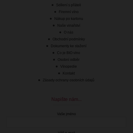
Sdílení s přáteli
Firemní víno
Nákup po kartonu
Naše vinařství
O nás
Obchodní podmínky
Dokumenty ke stažení
Co je BIO víno
Osobní odběr
Vínopedie
Kontakt
Zásady ochrany osobních údajů
Napište nám...
Vaše jméno
Váš e-mail