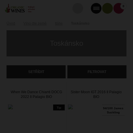
0
Úvod
Víno dle země
Itálie
Toskánsko
Toskánsko
SETŘÍDIT
FILTROVAT
When We Dance Chianti DOCG
Sister Moon IGT 2016 Il Palagio
2022 Il Palagio BIO
BIO
Tip
94/100 James
Suckling