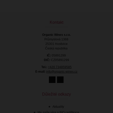
Kontakt
Organic Wines s.r.o.
Průmyslová 1368
25301 Hostivice
Česká republika
IČ:
05891299
DIČ:
CZ05891299
Tel.:
+420 734859585
E-mail:
info@organic-wines.cz
Důležité odkazy
Aktuality
My, naše vína a BIO certifikace