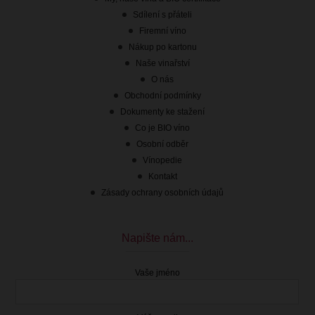
Sdílení s přáteli
Firemní víno
Nákup po kartonu
Naše vinařství
O nás
Obchodní podmínky
Dokumenty ke stažení
Co je BIO víno
Osobní odběr
Vínopedie
Kontakt
Zásady ochrany osobních údajů
Napište nám...
Vaše jméno