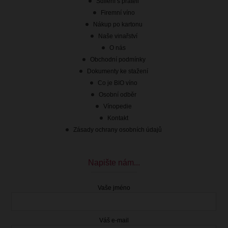
Sdílení s přáteli
Firemní víno
Nákup po kartonu
Naše vinařství
O nás
Obchodní podmínky
Dokumenty ke stažení
Co je BIO víno
Osobní odběr
Vínopedie
Kontakt
Zásady ochrany osobních údajů
Napište nám...
Vaše jméno
Váš e-mail