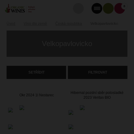
0
Úvod
Víno dle země
Česká republika
Velkopavlovicko
Velkopavlovicko
SETŘÍDIT
FILTROVAT
Hibernal pozdní sběr polosladké
Okr 2024 1l Nestarec
2023 Veritas BIO