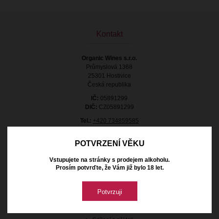
Kontakt
Organic Wines s.r.o.
Průmyslová 1368
25301 Hostivice
Česká republika
IČ:
05891299
DIČ:
CZ05891299
Tel.:
+420 734859585
E-mail:
info@organic-wines.cz
POTVRZENÍ VĚKU
Vstupujete na stránky s prodejem alkoholu.
Prosím potvrďte, že Vám již bylo 18 let.
Důležité odkazy
Potvrzuji
Aktuality
My, naše vína a BIO certifikace