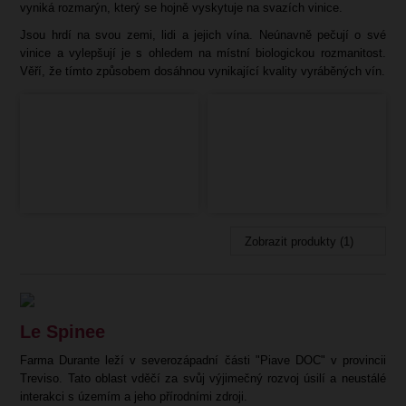
vyniká rozmarýn, který se hojně vyskytuje na svazích vinice.
Jsou hrdí na svou zemi, lidi a jejich vína. Neúnavně pečují o své
vinice a vylepšují je s ohledem na místní biologickou rozmanitost.
Věří, že tímto způsobem dosáhnou vynikající kvality vyráběných vín.
Zobrazit produkty (1)
Le Spinee
Farma Durante leží v severozápadní části "Piave DOC" v provincii
Treviso. Tato oblast vděčí za svůj výjimečný rozvoj úsilí a neustálé
interakci s územím a jeho přírodními zdroji.