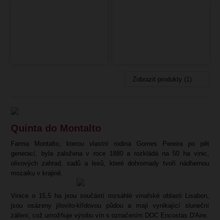
Zobrazit produkty (1)
Quinta do Montalto
Farma Montalto, kterou vlastní rodina Gomes Pereira po pět
generací, byla založena v roce 1880 a rozkládá na
50 ha
vinic,
olivových zahrad, sadů a lesů, které dohromady tvoří nádhernou
mozaiku v krajině.
Vinice o 15,5 ha jsou součástí rozsáhlé vinařské oblasti Lisabon,
jsou osázeny jílovito-křídovou půdou a mají vynikající sluneční
záření, což umožňuje výrobu vín s označením DOC Encostas D'Aire.