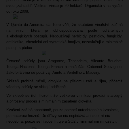
svou „zahradu“. Velikost vinice je 20 hektarů. Organická vína vyrábí
od roku 2008.
V Quinta da Amoreira da Torre věří, že skutečné vinařství začíná
na vinici, která je obhospodařována podle udržitelných
a ekologických postupů. Nepoužívají herbicidy, pesticidy, fungicidy,
antibiotika, chemická ani syntetická hnojiva, nezavlažují a minimálně
pracují s půdou.
Červené odrůdy jsou Aragonez, Trincadeira, Alicante Bouchet,
Touriga Nacional, Touriga Franca a malá část Cabernet Souvignon.
Jako bílá vína se používají Arinto a Verdellho z Madeiry.
Sklizeň probíhá ručně, obvykle na přelomu září a října, přičemž
všechny odrůdy se sbírají odděleně.
Ve sklepě se řídí filozofií, že veškerou vinifikaci provádí starobylý
a přirozený proces s minimálním zásahem člověka.
Kvašení začíná spontánně, pouze pomocí autochtonních kvasinek,
po maceraci hroznů. Do šťávy se nic nepřidává ani se z ní nic
neodebírá, pouze se hladce filtruje a SO2 v minimálním množství.