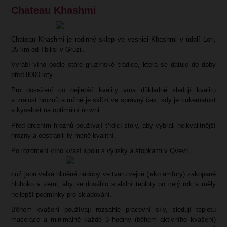
Chateau Khashmi
Chateau Khashmi je rodinný sklep ve vesnici Khashmi v údolí Lori,
35 km od Tbilisi v Gruzii.
Vyrábí víno podle staré gruzínské tradice, která se datuje do doby
před 8000 lety.
Pro dosažení co nejlepší kvality vína důkladně sledují kvalitu
a zralost hroznů a ručně je sklízí ve správný čas, kdy je cukernatost
a kyselost na optimální úrovni.
Před drcením hroznů používají třídicí stoly, aby vybrali nejkvalitnější
hrozny a odstranili ty méně kvalitní.
Po rozdrcení víno kvasí spolu s výlisky a stopkami v Qvevri,
což jsou velké hliněné nádoby ve tvaru vejce (jako amfory) zakopané
hluboko v zemi, aby se dosáhlo stabilní teploty po celý rok a měly
nejlepší podmínky pro skladování.
Během kvašení používají rozsáhlé pracovní síly, sledují teplotu
macerace a minimálně každé 3 hodiny (během aktivního kvašení)