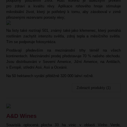
podpůrný podzemní život. Růst kořenů je důležitým prvkem
pro zdraví a kvalitu révy. Aplikace rohového hnoje stimuluje
mikrobiální život, který je potřebný k tomu, aby zásoboval v zimě
přirozenými rezervami porosty révy;
Na listy také roztírají 501, známý také jako křemenec, který pomáhá
rostlinám zachytit intenzitu světla, zdroj tepla a měsíčního světla.
Tím se podporuje fotosyntéza.
Prodávají především na mezinárodní trhy téměř na všech
kontinentech. Mezinárodní prodej představuje 70 % našeho obchodu.
Jsou distribuováni v Severní Americe, Jižní Americe, na Antilách,
v Evropě, střední Asii, Asii a Oceánii.
Na 50 hektarech vyrábí přibližně 320 000 lahví ročně.
Zobrazit produkty (1)
A&D Wines
Souvislá oplocená plocha 33 ha vinic v oblasti Vinho Verde,