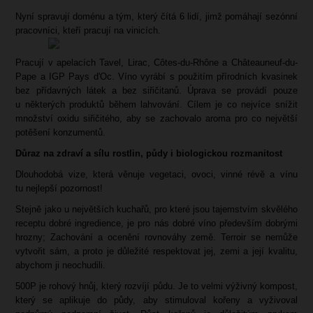
Nyní spravují doménu a tým, který čítá 6 lidí, jimž pomáhají sezónní
pracovníci, kteří pracují na vinicích.
Pracují v apelacích Tavel, Lirac, Côtes-du-Rhône a Châteauneuf-du-
Pape a IGP Pays d'Oc. Víno vyrábí s použitím přírodních kvasinek
bez přídavných látek a bez siřičitanů. Úprava se provádí pouze
u některých produktů během lahvování. Cílem je co nejvíce snížit
množství oxidu siřičitého, aby se zachovalo aroma pro co největší
potěšení konzumentů.
Důraz na zdraví a sílu rostlin, půdy i biologickou rozmanitost
Dlouhodobá vize, která věnuje vegetaci, ovoci, vinné révě a vínu
tu nejlepší pozornost!
Stejně jako u největších kuchařů, pro které jsou tajemstvím skvělého
receptu dobré ingredience, je pro nás dobré víno především dobrými
hrozny; Zachování a ocenění rovnováhy země. Terroir se nemůže
vytvořit sám, a proto je důležité respektovat jej, zemi a její kvalitu,
abychom ji neochudili.
500P je rohový hnůj, který rozvíjí půdu. Je to velmi výživný kompost,
který se aplikuje do půdy, aby stimuloval kořeny a vyživoval