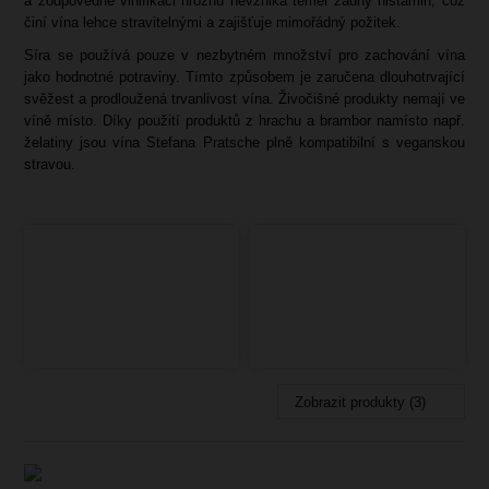
a zodpovědné vinifikaci hroznů nevzniká téměř žádný histamin, což
činí vína lehce stravitelnými a zajišťuje mimořádný požitek.
Síra se používá pouze v nezbytném množství pro zachování vína
jako hodnotné potraviny. Tímto způsobem je zaručena dlouhotrvající
svěžest a prodloužená trvanlivost vína. Živočišné produkty nemají ve
víně místo. Díky použití produktů z hrachu a brambor namísto např.
želatiny jsou vína Stefana Pratsche plně kompatibilní s veganskou
stravou.
Zobrazit produkty (3)