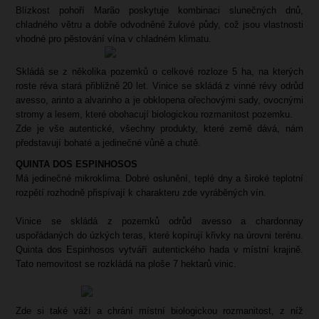
Blízkost pohoří Marão poskytuje kombinaci slunečných dnů,
chladného větru a dobře odvodněné žulové půdy, což jsou vlastnosti
vhodné pro pěstování vína v chladném klimatu.
Skládá se z několika pozemků o celkové rozloze 5 ha, na kterých
roste réva stará přibližně 20 let. Vinice se skládá z vinné révy odrůd
avesso, arinto a alvarinho a je obklopena ořechovými sady, ovocnými
stromy a lesem, které obohacují biologickou rozmanitost pozemku.
Zde je vše autentické, všechny produkty, které země dává, nám
představují bohaté a jedinečné vůně a chutě.
QUINTA DOS ESPINHOSOS
Má jedinečné mikroklima. Dobré oslunění, teplé dny a široké teplotní
rozpětí rozhodně přispívají k charakteru zde vyráběných vín.
Vinice se skládá z pozemků odrůd avesso a chardonnay
uspořádaných do úzkých teras, které kopírují křivky na úrovni terénu.
Quinta dos Espinhosos vytváří autentického hada v místní krajině.
Tato nemovitost se rozkládá na ploše 7 hektarů vinic.
Zde si také váží a chrání místní biologickou rozmanitost, z níž