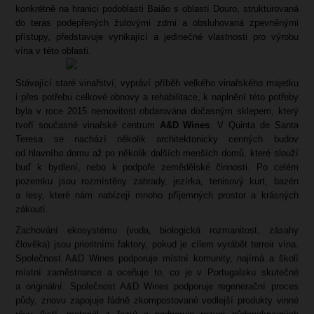
konkrétně na hranici podoblasti Baião s oblastí Douro, strukturovaná
do teras podepřených žulovými zdmi a obsluhovaná zpevněnými
přístupy, představuje vynikající a jedinečné vlastnosti pro výrobu
vína v této oblasti.
Stávající staré vinařství, vypráví příběh velkého vinařského majetku
i přes potřebu celkové obnovy a rehabilitace, k naplnění této potřeby
byla v roce 2015 nemovitost obdarována dočasným sklepem, který
tvoří současné vinařské centrum
A&D Wines
. V Quinta de Santa
Teresa se nachází několik architektonicky cenných budov
od hlavního domu až po několik dalších menších domů, které slouží
buď k bydlení, nebo k podpoře zemědělské činnosti. Po celém
pozemku jsou rozmístěny zahrady, jezírka, tenisový kurt, bazén
a lesy, které nám nabízejí mnoho příjemných prostor a krásných
zákoutí.
Zachování ekosystému (voda, biologická rozmanitost, zásahy
člověka) jsou prioritními faktory, pokud je cílem vyrábět terroir vína.
Společnost A&D Wines podporuje místní komunity, najímá a školí
místní zaměstnance a oceňuje to, co je v Portugalsku skutečné
a originální. Společnost A&D Wines podporuje regenerační proces
půdy, znovu zapojuje řádně zkompostované vedlejší produkty vinné