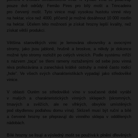
pouze dvě odrůdy: Fernão Pires pro bílý mošt a Trincadeira
pro červený mošt. Tyto vinice mají vysokou hustotu vinné révy
na hektar, více než 4000, přičemž je možné dosáhnout 10 000 rostlin
na hektar. Účelem této možnosti je získat hrozny lepší kvality, než
získat větší produkci.
Většina starověkých vinic je lemována olivovníky a ovocnými
stromy, jako jsou jabloně, hrušně a broskve, a někdy je dokonce
možné tyto stromy rozložit po celých vinicích. Podle systému mříží
s názvem „taça“ se třemi rameny roztaženými od sebe jsou vinná
réva prořezávána a zanechává krátké ostruhy a méně často rodící
„hole“. Ve všech svých charakteristikách vypadají jako středověké
vinice.
V oblasti Ourém se středověké víno v současné době vyrábí
v malých a charakteristických vinných sklepech (skromných,
tmavých a svěžích, ale ne vlhkých, obvykle umístěných
pod obydlenou podlahou domu vína). Sklizeň musí být ruční a bílé
a červené hrozny se přepravují do vinného sklepa v oddělených
nádobách.
Bílé hrozny se lisují a výsledný mošt se používá k plnění dřevěných