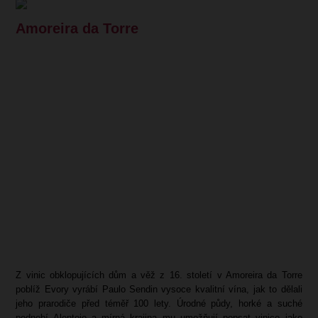
Amoreira da Torre
Z vinic obklopujících dům a věž z 16. století
v Amoreira da Torre
poblíž Evory vyrábí Paulo Sendin vysoce kvalitní vína, jak to dělali
jeho prarodiče před téměř 100 lety. Úrodné půdy, horké a suché
podnebí Alentejo a mírná krajina mu umožňují popsat vinice jako