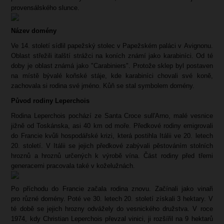
provensálského slunce.
Název domény
Ve 14. století sídlil papežský stolec v Papežském paláci v Avignonu.
Oblast střežili italští strážci na koních známí jako karabiníci. Od té
doby je oblast známá jako "Carabiniers". Protože sklep byl postaven
na místě bývalé koňské stáje, kde karabiníci chovali své koně,
zachovala si rodina své jméno. Kůň se stal symbolem domény.
Původ rodiny Leperchois
Rodina Leperchois pochází ze Santa Croce sull'Arno, malé vesnice
jižně od Toskánska, asi 40 km od moře. Předkové rodiny emigrovali
do Francie kvůli hospodářské krizi, která postihla Itálii ve 20. letech
20. století. V Itálii se jejich předkové zabývali pěstováním stolních
hroznů a hroznů určených k výrobě vína. Část rodiny před třemi
generacemi pracovala také v koželužnách.
Po příchodu do Francie začala rodina znovu. Začínali jako vinaři
pro různé domény. Poté ve 30. letech 20. století získali 3 hektary. V
té době se jejich hrozny odvážely do vesnického družstva. V roce
1974, kdy Christian Leperchois převzal vinici, ji rozšířil na 9 hektarů