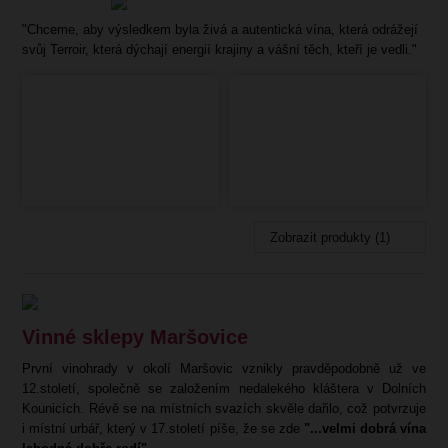
"Chceme, aby výsledkem byla živá a autentická vína, která odrážejí
svůj Terroir, která dýchají energií krajiny a vášní těch, kteří je vedli."
Zobrazit produkty (1)
Vinné sklepy Maršovice
První vinohrady v okolí Maršovic vznikly pravděpodobně už ve
12.století, společně se založením nedalekého kláštera v Dolních
Kounicích. Révě se na místních svazích skvěle dařilo, což potvrzuje
i místní urbář, který v 17.století píše, že se zde
"...velmi dobrá vína