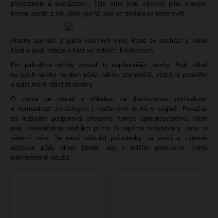
přirozenosti a svéráznosti. Tato vína jsou zároveň plná energie,
kterou nasála z lidí, díky jejichž úsilí se dostala na tento svět.
Hrozny pochází z jejich vlastních vinic, které se nachází z velké
části v okolí Vrbice a část ve Velkých Pavlovicích.
Pro jednotlivé odrůdy vybírali ty nejvhodnější polohy. Brali ohled
na jejich nároky na druh půdy, náklon stanoviště, vzdušné proudění
a další méně důležité faktory.
O vinice se starají s ohledem na dlouhodobou udržitelnost
a rozmanitost živočišných i rostlinných druhů v krajině. Považují
za nezbytné podporovat přirozené funkce agroekosystému, které
jsou zemědělskou produkcí přímo či nepřímo ovlivňovány. Jsou si
vědomi toho, že musí skloubit požadavky na vinici a zároveň
udržovat půdu plnou života, aby i dalším generacím mohla
plnohodnotně sloužit.