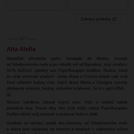
Zobrazit produkty (2)
Alta Alella
Uprostřed přírodního parku Serralada de Marina, kousek
od Středozemního moře a jen několik mil od Barcelony, stojí vinařství
ALTA ALELLA, splněný sen Pujol-Busquets Guilléns. Rodina, která
se vždy věnovala vinařství. Josep Maria a Cristina strávili celý svůj
život sdílením kultury vína. Jejich dcery Mireia a Georgina vyrostly
obklopené vinicemi, hrozny, sklizněmi a lahvemi. Je to v jejich DNA.
Rozumí každému zákoutí svých vinic. Váží si kořenů každé
jednotlivé révy. Pouze díky této úctě může rodina Pujol-Busquets
Guillén udržet svůj závazek a prokázat lásku k půdě.
Usedlost se nachází pouhé dva kilometry od Středozemního moře
a vinice jsou vysázeny na svazích a terasách v nadmořské výšce