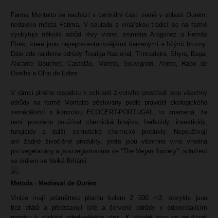
Farma Montalto se nachází v centrální části země v oblasti Ourém,
nedaleko města Fátima. V souladu s vinařskou tradicí se na farmě
vyskytuje několik odrůd révy vinné, zejména Aragonez a Fernão
Pires, které jsou nejreprezentativnějšími červenými a bílými hrozny.
Dále zde najdeme odrůdy Touriga Nacional, Trincadeira, Shyra, Baga,
Alicante Bouchet, Castelão, Moreto, Souvignon, Arinto, Rabo de
Ovelha a Olho de Lebre.
V rámci plného respektu k ochraně životního prostředí jsou všechny
odrůdy na farmě Montalto pěstovány podle pravidel ekologického
zemědělství s kontrolou ECOCERT-PORTUGAL, to znamená, že
není povoleno používat chemická hnojiva, herbicidy, insekticidy,
fungicidy a další syntetické chemické produkty. Nepoužívají
ani žádné živočišné produkty, proto jsou všechna vína vhodná
pro vegetariány a jsou registrována ve "The Vegan Society", sdružení
se sídlem ve Velké Británii.
Metoda - Medieval de Ourém
Vinice mají průměrnou plochu kolem 2 500 m2, obvykle jsou
bez drátů a představují bílé a červené odrůdy v odpovídajícím
poměru k získání středověkého vína. K výrobě vína se používají