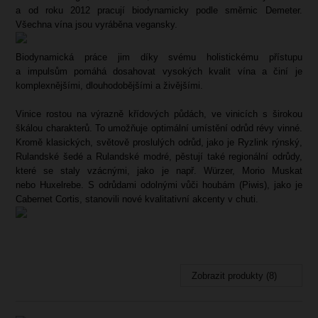
a od roku 2012 pracují biodynamicky podle směrnic Demeter.
Všechna vína jsou vyráběna vegansky.
Biodynamická práce jim díky svému holistickému přístupu
a impulsům pomáhá dosahovat vysokých kvalit vína a činí je
komplexnějšími, dlouhodobějšími a živějšími.
Vinice rostou na výrazně křídových půdách, ve vinicích s širokou
škálou charakterů. To umožňuje optimální umístění odrůd révy vinné.
Kromě klasických, světově proslulých odrůd, jako je Ryzlink rýnský,
Rulandské šedé a Rulandské modré, pěstují také regionální odrůdy,
které se staly vzácnými, jako je např. Würzer, Morio Muskat
nebo Huxelrebe. S odrůdami odolnými vůči houbám (Piwis), jako je
Cabernet Cortis, stanovili nové kvalitativní akcenty v chuti.
Zobrazit produkty (8)