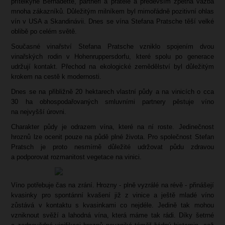
přítelkyně Bernadette, partneři a přátelé a především zpětná vazba
mnoha zákazníků. Důležitým milníkem byl mimořádně pozitivní ohlas
vín v USA a Skandinávii. Dnes se vína Stefana Pratsche těší velké
oblibě po celém světě.
Současné vinařství Stefana Pratsche vzniklo spojením dvou
vinařských rodin v Hohenruppersdorfu, které spolu po generace
udržují kontakt. Přechod na ekologické zemědělství byl důležitým
krokem na cestě k modernosti.
Dnes se na přibližně 20 hektarech vlastní půdy a na vinicích o cca
30 ha obhospodařovaných smluvními partnery pěstuje víno
na nejvyšší úrovni.
Charakter půdy je odrazem vína, které na ní roste. Jedinečnost
hroznů lze ocenit pouze na půdě plné života. Pro společnost Stefan
Pratsch je proto nesmírně důležité udržovat půdu zdravou
a podporovat rozmanitost vegetace na vinici.
Víno potřebuje čas na zrání. Hrozny - plně vyzrálé na révě - přinášejí
kvasinky pro spontánní kvašení již z vinice a ještě mladé víno
zůstává v kontaktu s kvasinkami co nejdéle. Jedině tak mohou
vzniknout svěží a lahodná vína, která máme tak rádi. Díky šetrné