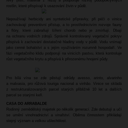
révy (listí, materiál z řezu) a podporuje rozvoj půdopokryvných
rostlin, které přispívají k usazování živin v půdě.
Nepoužívají herbicidy ani syntetické přípravky, při péči o vinice
zachovávají preventivní přístup, a to prostřednictvím rozvoje fauny
a flóry, které zabraňují šíření chorob nebo je zmírňují. Dbají
na ochranu vodních zdrojů. Správně kontrolovaný vegetační pokryv
přispívá k zachování dostatečné hladiny vody v půdě. Vodu vnímají
jako cenné bohatství a s jejím využíváním rozumně hospodaří. Ve
fázi vegetačního klidu podporují na vinicích pastvu, která kontroluje
růst vegetačního krytu a přispívá k přirozenému hnojení půdy.
Pro bílá vína se zde pěstují odrůdy avesso, arinto, alvarinho
a malvasia, pro růžová touriga nacional a vinhão. Vinice se skládá
z restrukturalizovaných parcel starých přibližně 10 let a dalších
parcel se starými keři.
CASA DO ARRABALDE
Rodinný zemědělský majetek po několik generací. Zde debutují a učí
se umění vinohradnictví a vinařství. Oběma činnostem přikládají
stejný význam a velkou ušlechtilost.