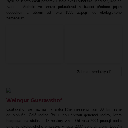
Nyní se z této části pozemku stala svěží vinařská usedlost, kde se
Ivano i Michele ve snaze pokračovat v tradici předané jejich
dědečkem a otcem od roku 1998 zapojili do ekologického
zemědělství.
Zobrazit produkty (1)
Weingut Gustavshof
Gustavshof se nachází v srdci Rheinhessenu, asi 30 km jižně
od Mohuče. Celá rodina Rollů, jsou čtvrtou generací rodiny, která
hospodaří na statku s 18 hektary vinic. Od roku 2004 pracují podle
směrnic ekologického vinařství, v roce 2007 se stali členy EcoVin