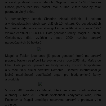
a začal prodávat víno v lahvích. Nejprve v roce 1974 Côtes-du-
Rhône, poté v roce 1980 prodal Tavel a Lirac. V této době byl také
postaven vinný sklep.
V osmdesátých letech Christian získal dalších 11 hektarů
a v devadesátých letech pak dalších 10 hektarů. Od devadesátých
let přešla celá vinice na ekologické zemědělství a v roce 1997
získala certifikát ECOCERT. Pátá generace rodiny, Magali a Fabien,
Christianovy děti, zvětšila v roce 2000 rozlohu panství
na současných 50 hektarů.
Magali a Fabien jsou dnes již pátou generací, která na panství
pracuje. Fabien se připojil ke svému otci v roce 2006 jako Maître de
Chai. Celé panství převedl na biodynamický způsob hospodaření
a v roce 2009 získal certifikát Demeter. Demeter International je
jediný mezinárodní certifikační orgán pro biodynamické farmy
a produkty.
V roce 2013 nastoupila Magali, která se stará o administrativu
a prodej. V roce 2015 vznikla společnost Biodynamic Wine, která
Fabienovi a Magali umožňuje spravovat panství a prodávat vína
z vinice.