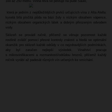
100 až 250 metrů. Vinná réva se pěstuje na půdě Sauló,
která je jedním z nejdůležitějších prvků určujících vína z Alta Alella:
kyselá bílá písčitá půda na bázi žuly s nízkým obsahem vápence,
nízkým obsahem organických látek a dobrým přirozeným odvodem
vody.
Sklizeň se provádí ručně, přičemž se věnuje pozornost každé
rostlině zvlášť pomocí přesné kontroly zralosti a hledá se optimální
okamžik pro sklizeň každé odrůdy v co nejzdravějších podmínkách,
aby byl zaručen nejlepší výsledek. Vinařství pracuje
s mikrovinifikacemi a rozmanitostí/odrůdou hroznů, přičemž každý
ročník vyrábí až padesát různých vín určených ke smíchání.