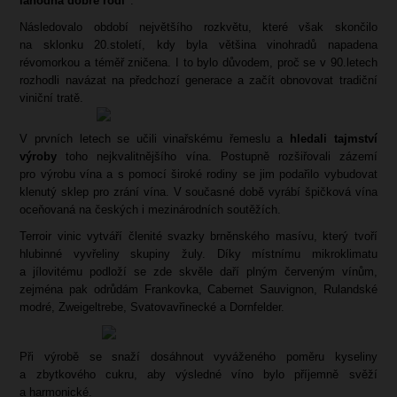
lahodná dobře rodí"
.
Následovalo období největšího rozkvětu, které však skončilo
na sklonku 20.století, kdy byla většina vinohradů napadena
révomorkou a téměř zničena. I to bylo důvodem, proč se v 90.letech
rozhodli navázat na předchozí generace a začít obnovovat tradiční
viniční tratě.
V prvních letech se učili vinařskému řemeslu a
hledali tajmství
výroby
toho nejkvalitnějšího vína. Postupně rozšiřovali zázemí
pro výrobu vína a s pomocí široké rodiny se jim podařilo vybudovat
klenutý sklep pro zrání vína. V současné době vyrábí špičková vína
oceňovaná na českých i mezinárodních soutěžích.
Terroir vinic vytváří členité svazky brněnského masívu, který tvoří
hlubinné vyvřeliny skupiny žuly. Díky místnímu mikroklimatu
a jílovitému podloží se zde skvěle daří plným červeným vínům,
zejména pak odrůdám Frankovka, Cabernet Sauvignon, Rulandské
modré, Zweigeltrebe, Svatovavřinecké a Dornfelder.
Při výrobě se snaží dosáhnout vyváženého poměru kyseliny
a zbytkového cukru, aby výsledné víno bylo příjemně svěží
a harmonické.