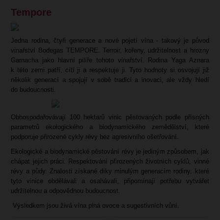
Tempore
Jedna rodina, čtyři generace a nové pojetí vína - takový je původ
vinařství Bodegas TEMPORE. Terroir, kořeny, udržitelnost a hrozny
Garnacha jako hlavní pilíře tohoto vinařství. Rodina Yaga Aznara
k této zemi patří, cítí ji a respektuje ji. Tyto hodnoty si osvojují již
několik generací a spojují v sobě tradici a inovaci, ale vždy hledí
do budoucnosti.
Obhospodařovávají 100 hektarů vinic pěstovaných podle přísných
parametrů ekologického a biodynamického zemědělství, které
podporuje přirozené cykly révy bez agresivního ošetřování.
Ekologické a biodynamické pěstování révy je jediným způsobem, jak
chápat jejich práci. Respektování přirozených životních cyklů, vinné
révy a půdy. Znalosti získané díky minulým generacím rodiny, které
tyto vinice obdělávali a osahávali, připomínají potřebu vytvářet
udržitelnou a odpovědnou budoucnost.
Výsledkem jsou živá vína plná ovoce a sugestivních vůní.