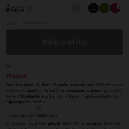
0
Úvod
Naše vinařství
Naše vinařství
Pratsch
Brzy bylo jasné, že Stefan Pratsch, narozený
roku
1985, převezme
rodičovské vinařství. Po solidním teoretickém vzdělání na vinařské
škole v Mistelbachu si udělal praxi v tradičním podniku svých rodičů.
Pak nastal čas hledání
a zdokonalování vlastní cesty.
K úspěchu této ambice přispěli rodiče Willi a Anneliese Pratschovi,