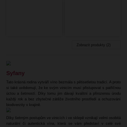
Zobrazit produkty (2)
Syfany
Tato krásná rodina vytváří víno bezmála s pětisetletou tradicí. A proto
si také uvědomují, že ke svým vinicím musí přistupovat s patřičnou
úctou a šetrností. Díky tomu jim dávají kvalitní a přirozenou úrodu
každý rok a bez zbytečné zátěže životního prostředí a ochuzování
biodiverzity v krajině.
Díky šetrným postupům ve vinicích i ve sklepě vznikají velmi osobitá
naturální či autentická vína, která se vám představí v celé své