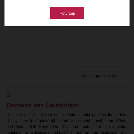
s několika typickými portugalskými pokrmy; zejména pokrmy
připravované se spoustou olivového oleje, jako je grilovaná treska
Potvrzuji
s „chícharos“ (velmi podobný cizrně) a „migas“ (velmi tenké plátky
zelného listu s rýží, chlebem a fazolemi).
Zobrazit produkty (1)
Domaine des Carabiniers
Domaine des Carabiniers se rozkládá v srdci pravého břehu řeky
Rhôny na celkové ploše 50 hektarů v apelacích Tavel, Lirac, Côtes-
du-Rhône a IGP Pays d'Oc. Réva zde roste na teroiru z písku,
prachovce a uválcovaných oblázků, o které se stará okouzlující síla