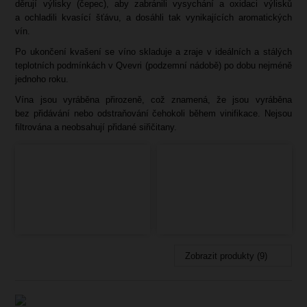
děrují výlisky (čepec), aby zabránili vysychání a oxidaci výlisků
a ochladili kvasící šťávu, a dosáhli tak vynikajících aromatických
vín.
Po ukončení kvašení se víno skladuje a zraje v ideálních a stálých
teplotních podmínkách v Qvevri (podzemní nádobě) po dobu nejméně
jednoho roku.
Vína jsou vyráběna přirozeně, což znamená, že jsou vyráběna
bez přidávání nebo odstraňování čehokoli během vinifikace. Nejsou
filtrována a neobsahují přidané siřičitany.
Zobrazit produkty (9)