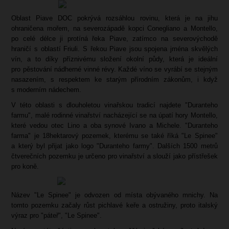
Oblast Piave DOC pokrývá rozsáhlou rovinu, která je na jihu
ohraničena mořem, na severozápadě kopci Conegliano a Montello,
po celé délce ji protíná řeka Piave, zatímco na severovýchodě
hraničí s oblastí Friuli. S řekou Piave jsou spojena jména skvělých
vín, a to díky příznivému složení okolní půdy, která je ideální
pro pěstování nádherné vinné révy. Každé víno se vyrábí se stejným
nasazením, s respektem ke starým přírodním zákonům, i když
s moderním nádechem.
V této oblasti s dlouholetou vinařskou tradicí najdete "Duranteho
farmu", malé rodinné vinařství nacházející se na úpatí hory Montello,
které vedou otec Lino a oba synové Ivano a Michele. "Duranteho
farma" je 18hektarový pozemek, kterému se také říká "Le Spinee"
a který byl přijat jako logo "Duranteho farmy". Dalších 1500 metrů
čtverečních pozemku je určeno pro vinařství a slouží jako přístřešek
pro koně.
Název "Le Spinee" je odvozen od místa obývaného mnichy. Na
tomto pozemku začaly růst pichlavé keře a ostružiny, proto italský
výraz pro "páteř", "Le Spinee".