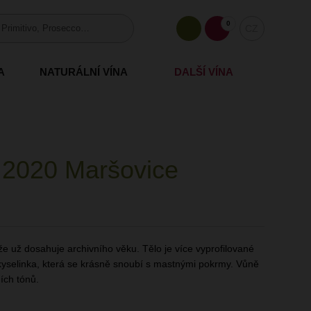
0
CZ
A
NATURÁLNÍ VÍNA
DALŠÍ VÍNA
 2020 Maršovice
ože už dosahuje archivního věku. Tělo je více vyprofilované
 kyselinka, která se krásně snoubí s mastnými pokrmy. Vůně
ích tónů.