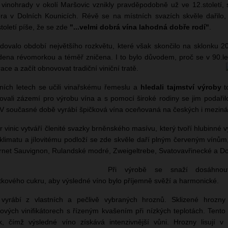
 vinohrady v okolí Maršovic vznikly pravděpodobně už ve 12.století
era v Dolních Kounicích. Révě se na místních svazích skvěle dařilo, 
století píše, že se zde
"...velmi dobrá vína lahodná dobře rodí"
.
dovalo období největšího rozkvětu, které však skončilo na sklonku 20.
ena révomorkou a téměř zničena. I to bylo důvodem, proč se v 90.le
ace a začít obnovovat tradiční viniční tratě.
ních letech se učili vinařskému řemeslu a
hledali tajmství
výroby
t
řovali zázemí pro výrobu vína a s pomocí široké rodiny se jim podařil
 V současné době vyrábí špičková vína oceňovaná na českých i meziná
ir vinic vytváří členité svazky brněnského masívu, který tvoří hlubinné 
klimatu a jílovitému podloží se zde skvěle daří plným červeným vín
net Sauvignon, Rulandské modré, Zweigeltrebe, Svatovavřinecké a Do
Při výrobě se snaží dosáhnou
tkového cukru, aby výsledné víno bylo příjemně svěží a harmonické.
vyrábí z vlastních a pečlivě vybraných hroznů. Sklizené hrozny
ových vinifikátorech s řízeným kvašením při nízkých teplotách. Tento
k, čímž výsledné víno získává intenzivnější vůni. Hrozny lisují 