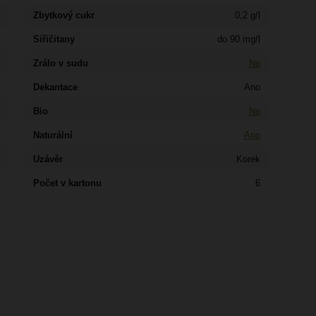
Zbytkový cukr
0,2 g/l
Siřičitany
do 90 mg/l
Zrálo v sudu
Ne
Dekantace
Ano
Bio
Ne
Naturální
Ano
Uzávěr
Korek
Počet v kartonu
6