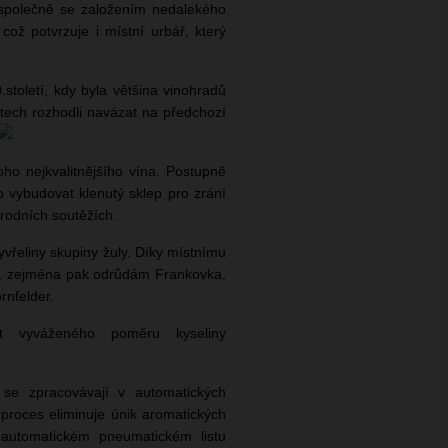
, společně se založením nedalekého
což potvrzuje i místní urbář, který
století, kdy byla většina vinohradů
tech rozhodli navázat na předchozí
oho nejkvalitnějšího vína. Postupně
o vybudovat klenutý sklep pro zrání
rodních soutěžích.
vyvřeliny skupiny žuly. Díky místnímu
ům, zejména pak odrůdám Frankovka,
rnfelder.
t vyváženého poměru kyseliny
 se zpracovávají v automatických
 proces eliminuje únik aromatických
v automatickém pneumatickém listu