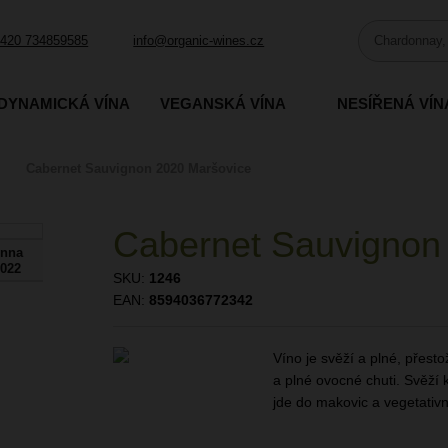
420 734859585
info@organic-wines.cz
DYNAMICKÁ VÍNA
VEGANSKÁ VÍNA
NESÍŘENÁ VÍN
Cabernet Sauvignon 2020 Maršovice
Cabernet Sauvignon
nna
2022
SKU:
1246
EAN:
8594036772342
Víno je svěží a plné, přest
a plné ovocné chuti. Svěží
jde do makovic a vegetativn