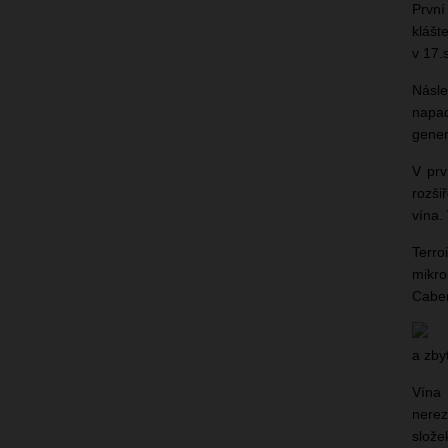
První
klášt
v 17.
Násle
napad
gener
V prv
rozši
vína.
Terro
mikro
Caber
a zby
Vína 
nerez
slože