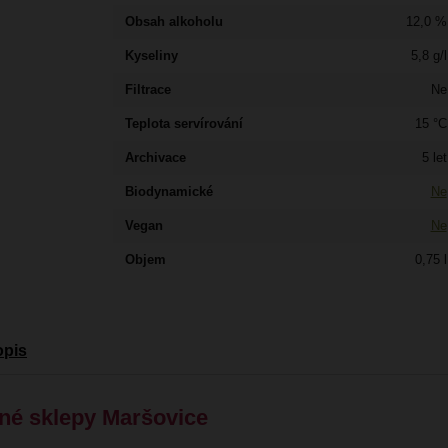
Obsah alkoholu
12,0 %
Kyseliny
5,8 g/l
Filtrace
Ne
Teplota servírování
15 °C
Archivace
5 let
Biodynamické
Ne
Vegan
Ne
Objem
0,75 l
opis
né sklepy Maršovice