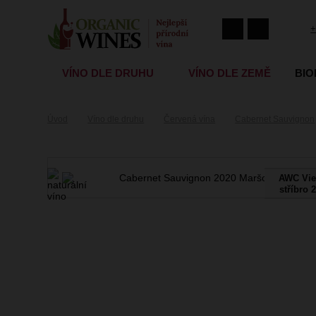
+
VÍNO DLE DRUHU
VÍNO DLE ZEMĚ
BIO
Úvod
Víno dle druhu
Červená vína
Cabernet Sauvignon
AWC Vie
stříbro 