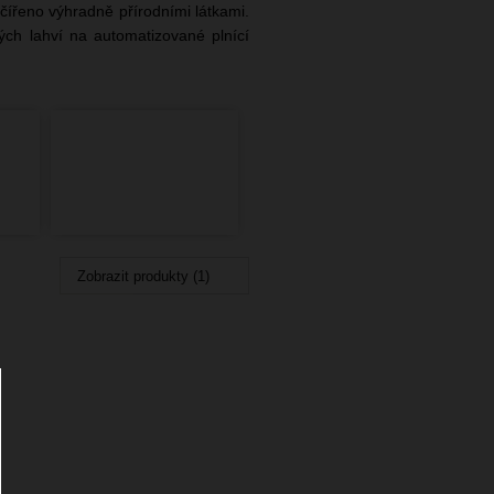
čířeno výhradně přírodními látkami.
ých lahví na automatizované plnící
Zobrazit produkty (1)